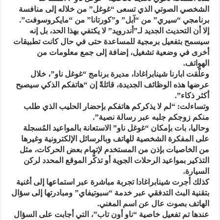
الشخصي الصوتي الذي تسعى “غوغل” من خلاله إلى منافسة
برنامجي “سيري” من “آبل” و”كورتانا” من “مايكروسوفت”.
إلا أن التحديث الجديد لـ”أندرويد” لا يكتفي بهذا الحد، بل إنه
سيسمح بتفعيل برمجية للمساعدة حتى في حال كانت تطبيقات
أخرى في وضعية تشغيل، إضافة إلى جمع معلومات من
الهواتف.
وعلّقت ابارنا شينابراغادا، مديرة برنامج “غوغل ناو”، خلال
عرضها هذه الوظائف الجديدة، قائلةً إن “هاتفكم الذكي سيصبح
أكثر ذكاء”.
وتساءلت: “لم لا يذكركم هاتفكم بإحضار الحليب الذي طلب
منكم زوجكم جلبه عبر رسالة نصية”.
وحاليا، بات بإمكان “غوغل ناو” الاستعانة بالمواعيد المُسجلة
على المفكرة الشخصية للهاتف وبالرسائل الإلكترونية وغيرها
من الخاصيات بإذن من المستخدم لإتمام بعض الحركات، مثل
التذكير بمواعيد الرحلات الجوية أو تذكُّر الموقع المحدد لركن
السيارة.
كذلك أجرت شينابراغادا تجربة مباشرة عبر استماعها إلى أغنية
بتقنية البث التدفقي عبر خدمة “سبوتيفاي” ومبادرتها إلى سؤال
الهاتف بصوت عال عن اسم المغني.
عندها تم تفعيل خاصية “ناو أون تاب”، التي أجابت على السؤال