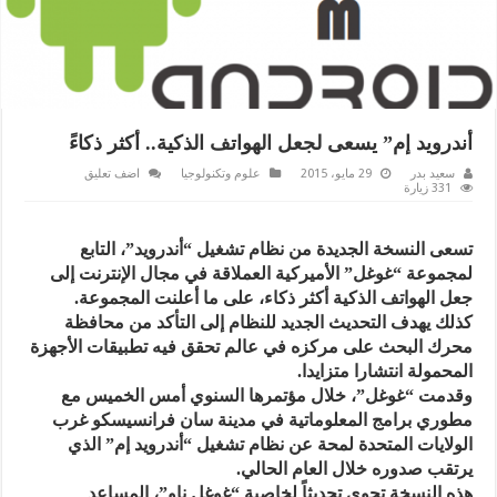
أندرويد إم” يسعى لجعل الهواتف الذكية.. أكثر ذكاءً
سعيد بدر
29 مايو، 2015
علوم وتكنولوجيا
اضف تعليق
331 زيارة
تسعى النسخة الجديدة من نظام تشغيل “أندرويد”، التابع
لمجموعة “غوغل” الأميركية العملاقة في مجال الإنترنت إلى
جعل الهواتف الذكية أكثر ذكاء، على ما أعلنت المجموعة.
كذلك يهدف التحديث الجديد للنظام إلى التأكد من محافظة
محرك البحث على مركزه في عالم تحقق فيه تطبيقات الأجهزة
المحمولة انتشارا متزايدا.
وقدمت “غوغل”، خلال مؤتمرها السنوي أمس الخميس مع
مطوري برامج المعلوماتية في مدينة سان فرانسيسكو غرب
الولايات المتحدة لمحة عن نظام تشغيل “أندرويد إم” الذي
يرتقب صدوره خلال العام الحالي.
هذه النسخة تحوي تحديثاً لخاصية “غوغل ناو”، المساعد