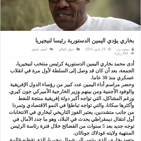
بخاري يؤدي اليمين الدستورية رئيسا لنيجيريا
سعيد بدر
29 مايو، 2015
حول العالم
اضف تعليق
363 زيارة
أدى محمد بخاري اليمين الدستورية كرئيس منتخب لنيجيريا،
الجمعة، بعد أن كان قد وصل إلى السلطة لأول مرة في انقلاب
عسكري منذ 30 عاما.
وحضر مراسم أداء اليمين عدد كبير من رؤساء الدول الإفريقية
والوفود الأجنبية ومن بينهم وزير الخارجية الأميركي جون كيري.
ورغم المشاكل، التي تواجه أكبر دولة إفريقية منتجة للنفط
وأكثرها سكانا، والتي تواجه تباطؤا في النمو الاقتصادي وتمردا
من جانب متشددين، يعتبر الفوز التاريخي لبخاري في الانتخابات
أول انتقال ديمقراطي يحدث في البلاد، وهو ما جدد الآمال في
توجه جديد بعد 5 سنوات من الفضائح خلال فترة رئاسة الرئيس
المنتهية ولايته غودلاك جوناثان.
وتعهد بخاري، الذي ينتمي إلى شمال نيجيريا، الذي تقطنه غالبية