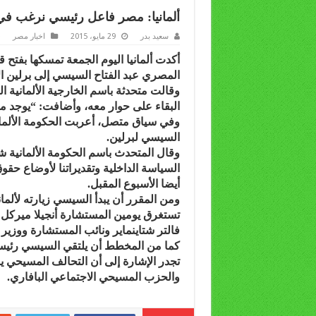
ألمانيا: مصر فاعل رئيسي نرغب في
سعيد بدر
29 مايو، 2015
اخبار مصر
أكدت ألمانيا اليوم الجمعة تمسكها بفتح 
المصري عبد الفتاح السيسي إلى برلين ال
وقالت متحدثة باسم الخارجية الألمانية
البقاء على حوار معه، وأضافت: “يوجد م
وفي سياق متصل، أعربت الحكومة الألماني
السيسي لبرلين.
وقال المتحدث باسم الحكومة الألمانية ش
السياسة الداخلية وتقديراتنا لأوضاع حقو
أيضا الأسبوع المقبل.
ومن المقرر أن يبدأ السيسي زيارته لألماني
تستغرق يومين المستشارة أنجيلا ميركل و
فالتر شتاينماير ونائب المستشارة ووزير 
كما من المخطط أن يلتقي السيسي رئيس ا
تجدر الإشارة إلى أن التحالف المسيحي
والحزب المسيحي الاجتماعي البافاري.