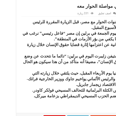
 مواصلة الحوار معه
اضف تعليق
331 زيارة
قنوات الحوار مع مصر، قبل الزيارة المقررة للرئيس
أسبوع المقبل.
 اليوم الجمعة في برلين إن مصر “فاعل رئيسي” نرغب في
ا يكفي من بؤر الأزمات في المنطقة”.
ة عن اعتزامها إثارة قضايا حقوق الإنسان خلال زيارة
تيفن زايبرت اليوم في برلين: “دائما ما نتحدث عن وضع
ق الإنسان”، مضيفا أنه متأكد من أن هذا سيكون هو الحال
ا يوم الأربعاء المقبل، حيث يلتقي خلال زيارته التي
الرئيس الألماني يواخيم جاوك ووزير الخارجية فرانك-
الاقتصاد زيجمار جابريل.
لكتلة البرلمانية للتحالف المسيحي فولكر كاودر.
 يضم الحزب المسيحي الديمقراطي بزعامة ميركل،