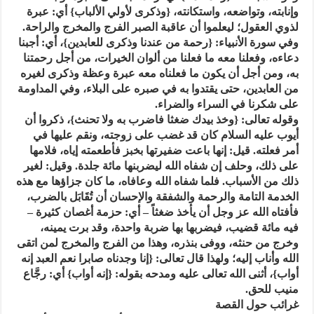
وإنابته، وتواضعه، واستكانته، {وذكرى لأولي الألباب} أي: عبرة
لذوي العقول؛ ليعلموا أن عاقبة الصبر الفرج والمخرج والراحة.
وفي سورة الأنبياء: {رحمة من عندنا وذكرى للعابدين}، أي: أجبنا
دعاءه، وفعلنا معه ما فعلنا من ألوان الخيرات، من أجل رحمتنا
به، ومن أجل أن يكون ما فعلناه معه عبرة وعظة وذكرى لغيره
من العابدين، حتى يقتدوا به في صبره على البلاء، وفي المداومة
على شكرنا في السراء والضراء.
وقوله تعالى: {وخذ بيدك ضغثا فاضرب به ولا تحنث}، ذكروا أن
أيوب عليه السلام كان قد غضب على زوجته، ونقم عليها في
أمر فعلته. قيل: إنها باعت ضفيرتها بخبز فأطعمته إياه، فلامها
على ذلك، وحلف إن شفاه الله ليضربنها مائة جلدة. وقيل: لغير
ذلك من الأسباب. فلما شفاه الله وعافاه، ما كان جزاؤها مع هذه
الخدمة التامة والرحمة والشفقة والإحسان أن تُقَابَل بالضرب،
فأفتاه الله عز وجل أن يأخذ ضغثاً – أي: حزمة أغصان كثيرة –
فيه مائة قضيب، فيضربها بها ضربة واحدة، وقد برت يمينه،
وخرج من حنثه، ووفى بنذره، وهذا من الفرج والمخرج لمن اتقى
الله وأناب إليه؛ ولهذا قال تعالى: {إنا وجدناه صابرا نعم العبد إنه
أواب}، أثنى الله تعالى عليه ومدحه بقوله: {إنه أواب} أي: رجَّاع
منيب للحق.
غرائب حول القصة