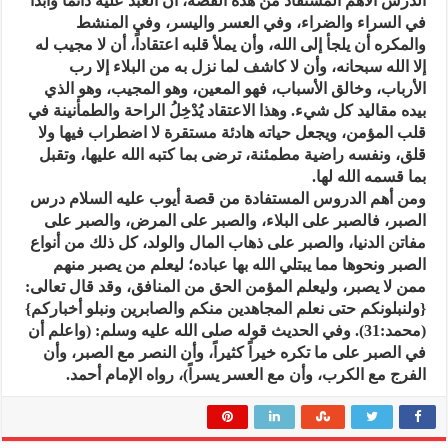
الدرس الأهم المستفاد من هذه القصة، أن العبد عليه دائماً وأبداً
في السراء والضراء، وفي العسر واليسر، وفي المنشط
والمكره أن يلجأ إلى الله، وأن يملأ قلبه اعتقاداً، أن لا مجيب له
إلا الله سبحانه، وأن لا كاشف لما نزل به من البلاء إلا رب
الأرباب، وخالق الأسباب، فهو المعين، وهو المجيب، وهو الذي
بيده مقاليد كل شيء. وهذا الاعتقاد يُدْخِلُ الراحة والطمأنينة في
قلب المؤمن، ويجعل حياته هادئة مستقرة لا اضطراب فيها ولا
قلق، ونفسه راضية مطمئنة، ترضى بما كتبه الله عليها، وتقبل
بما قسمه الله لها.
ومن أهم الدروس المستفادة من قصة أيوب عليه السلام درس
الصبر، فالصبر على البلاء، والصبر على المرض، والصبر على
مفاتن الدنيا، والصبر على ذهاب المال والولد، كل ذلك من أنواع
الصبر ونحوها مما يبتلي الله بها عباده؛ ليعلم من يصبر منهم
ممن لا يصبر، وليعلم المؤمن الحق من المنافق، وقد قال تعالى:
{ولنبلونكم حتى نعلم المجاهدين منكم والصابرين ونبلو أخباركم}
(محمد:31). وفي الحديث قوله صلى الله عليه وسلم: (واعلم أن
في الصبر على ما تكره خيراً كثيراً، وأن النصر مع الصبر، وأن
الفرج مع الكرب، وأن مع العسر يسراً)، رواه الإمام أحمد.