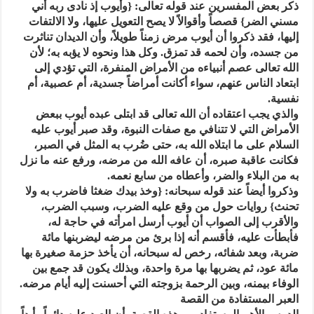
ذكر بعض المفسرين عند قوله تعالى: {وأيوب إذ نادى ربه أني
مسني الضر} قصصاً وأقوالاً لا يصح التعويل عليها، ولا الالتفات
إليها، فقد ذكروا أن أيوب مرض زمناً طويلاً، وأن الديدان تناثرت
من جسده، وأن لحمه قد تمزق. وكل هذا ونحوه لا يؤبه به؛ لأن
الله تعالى عصم أنبياءه من الأمراض المنفرة، التي تؤدي إلى
ابتعاد الناس عنهم، سواء أكانت أمراضاً جسدية، أم عصبية، أم
نفسية.
والذي يجب اعتقاده أن الله تعالى قد ابتلى عبده أيوب ببعض
الأمراض التي لا تتنافي مع صفات النبوة، وقد صبر أيوب عليه
السلام على ما ابتلاه الله به، حتى ضُرب به المثل في الصبر،
فكانت عاقبة صبره، أن عافه الله من مرضه، ورفع عنه ما نزل
به من البلاء والضر، وأعطاه من سابع نعمه.
وذكروا أيضاً عند قوله سبحانه: {وخذ بيدك ضغثا فاضرب به ولا
تحنث} روايات حول من وقع عليه الضرب، وسبب الضرب،
والأقرب إلى الصواب أن أيوب أرسل امرأته في حاجة له،
فأبطأت عليه، فأقسم أنه إذا برئ من مرضه ليضربنها مائة
ضربة، وبعد شفائه، رخص له سبحانه، أن يأخذ حزمة صغيرة بها
مائة عود، ثم يضربها بها مرة واحدة، وبذلك يكون قد جمع بين
الوفاء بيمنه، وبين الرحمة بزوجته التي أحسنت إليه أيام مرضه.
العبر المستفادة من القصة