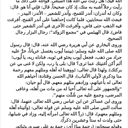
الله فيك! هل رأيت نبي الله هذا المبتلى. فوالله على ذلك ما
رأيت رجلاً أشبه به منك، إذ كان صحيحاً. قال: فإني أنا هو. قال:
وكان له أندران: أندر للقمح، وأندر للشعير – الأندر: البيدر –
فبعث الله سحابتين، فلما كانت إحداهما على أندر القمح، أفرغت
فيه الذهب حتى فاض، وأفرغت الأخرى في أندر الشعير حتى
فاض). قال الهيثمي في “مجمع الزوائد”: رجال البزار رجال
الصحيح.
وروى البخاري عن أبي هريرة رضي الله عنه، قال: قال رسول
الله صلى الله عليه وسلم: (بينما أيوب يغتسل عرياناً، خرَّ عليه
جراد من ذهب، فجعل أيوب يحثو في ثوبه، فناداه ربه، يا أيوب!
ألم أكن أغنيتك عما ترى؟ قال: بلى يا رب، ولكن لا غنى بي عن
بركتك). ولهذا قال تعالى: {ووهبنا له أهله ومثلهم معهم رحمة
منا وذكرى لأولي الألباب}، قال الحسن وقتادة: أحياهم الله
تعالى له بأعيانهم، وزادهم مثلهم معهم. قال أبو حيان:
“والجمهور على أنه تعالى أحيا له من مات من أهله، وعافى
المرضى، وجمع عليه من شُتِّت منهم”.
وروى ابن عساكر عن ابن عباس رضي الله تعالى عنهما، قال:
سألت النبي صلى الله عليه وسلم عن قوله تعالى: {وآتيناه أهله
ومثلهم معهم}، قال: (ردَّ الله تعالى امرأته إليه، وزاد في شبابها،
حتى ولدت له ستاً وعشرين ذكراً).
وقوله سبحانه: {رحمة منا} أي: رحمة به على صبره، وثباته،