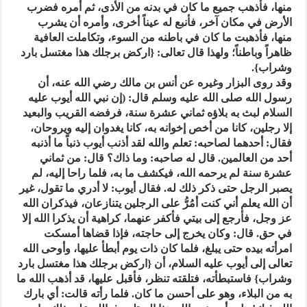
منها، فأذهب جميع ما كان في بدنه من الأذى، ثم أمره فضرب
الأرض في مكان آخر، فأنبع له عيناً أخرى، وأمره أن يشرب
منها، فأذهبت ما كان في باطنه من السوء، وتكاملت العافية
ظاهراً وباطناً؛ ولهذا قال تعالى: {اركض برجلك هذا مغتسل بارد
وشراب}.
وقد روى البزار وغيره عن أنس بن مالك رضي الله عنه، أن
رسول الله صلى الله عليه وسلم قال: (إن نبي الله أيوب عليه
السلام لبث به بلاؤه ثماني عشرة سنة، فرفضه القريب والبعيد
إلا رجلين، كانا من أخص إخوانه به، كانا يغدوان إليه ويروحان،
فقال: أحدهما لصاحبه: تعلم والله لقد أذنب أيوب ذنباً ما أذنبه
أحد من العالمين. قال له صاحبه: وما ذاك؟ قال: من ثماني
عشرة سنة لم يرحمه الله، فيكشف ما به، فلما راحا إليه، لم
يصبر الرجل حتى ذكر ذلك له. فقال أيوب: لا أدري ما تقول، غير
أن الله يعلم أني كنت أمُرُّ على الرجلين يتنازعان، فيذكران الله
عز وجل، فأرجع إلى بيتي فأكفر عنهما، كراهية أن يذكرا الله إلا
في حق. قال: وكان يخرج إلى حاجته، فإذا قضاها أمسكت
امرأته بيده حتى يبلغ، فلما كان ذات يوم أبطأ عليها، وأوحى الله
تعالى إلى أيوب عليه السلام، أن {اركض برجلك هذا مغتسل بارد
وشراب} فاستبطأته، فتلقته تنظر، فأقبل عليها، قد أذهب الله ما
به من البلاء، وهو على أحسن ما كان. فلما رأته قالت: أي بارك