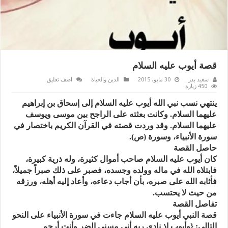
قصة أيوب عليه السلام
سعيد بدر
30 مايو، 2015
الدين والحياة
اضف تعليق
450 زيارة
ينتهي نسب نبي الله أيوب عليه السلام إلى إسحاق بن إبراهيم
عليهما السلام. وكانت بعثته على الراجح بين موسى ويوسف
عليهما السلام. وقد وردت قصته في القرآن الكريم باختصار في
سورة الأنبياء، وسورة (ص).
حاصل القصة
كان أيوب عليه السلام صاحب أموال كثيرة، وله ذرية كبيرة،
فابتلاه الله في ماله وولده وجسده، فصبر على ذلك صبراً جميلاً،
فأثابه الله على صبره، بأن أجاب دعاءه، وأعاد إليه أهله، ورزقه
من حيث لا يحتسب.
تفاصل القصة
قصة النبي أيوب عليه السلام جاءت في سورة الأنبياء على النحو
التالي: {وأيوب إذ نادى ربه أني مسني الضر وأنت أرحم