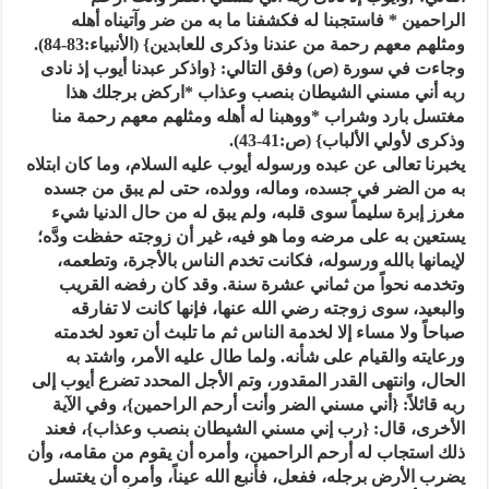
الراحمين * فاستجبنا له فكشفنا ما به من ضر وآتيناه أهله
ومثلهم معهم رحمة من عندنا وذكرى للعابدين} (الأنبياء:83-84).
وجاءت في سورة (ص) وفق التالي: {واذكر عبدنا أيوب إذ نادى
ربه أني مسني الشيطان بنصب وعذاب *اركض برجلك هذا
مغتسل بارد وشراب *ووهبنا له أهله ومثلهم معهم رحمة منا
وذكرى لأولي الألباب} (ص:41-43).
يخبرنا تعالى عن عبده ورسوله أيوب عليه السلام، وما كان ابتلاه
به من الضر في جسده، وماله، وولده، حتى لم يبق من جسده
مغرز إبرة سليماً سوى قلبه، ولم يبق له من حال الدنيا شيء
يستعين به على مرضه وما هو فيه، غير أن زوجته حفظت ودَّه؛
لإيمانها بالله ورسوله، فكانت تخدم الناس بالأجرة، وتطعمه،
وتخدمه نحواً من ثماني عشرة سنة. وقد كان رفضه القريب
والبعيد، سوى زوجته رضي الله عنها، فإنها كانت لا تفارقه
صباحاً ولا مساء إلا لخدمة الناس ثم ما تلبث أن تعود لخدمته
ورعايته والقيام على شأنه. ولما طال عليه الأمر، واشتد به
الحال، وانتهى القدر المقدور، وتم الأجل المحدد تضرع أيوب إلى
ربه قائلاً: {أني مسني الضر وأنت أرحم الراحمين}، وفي الآية
الأخرى، قال: {رب إني مسني الشيطان بنصب وعذاب}، فعند
ذلك استجاب له أرحم الراحمين، وأمره أن يقوم من مقامه، وأن
يضرب الأرض برجله، ففعل، فأنبع الله عيناً، وأمره أن يغتسل