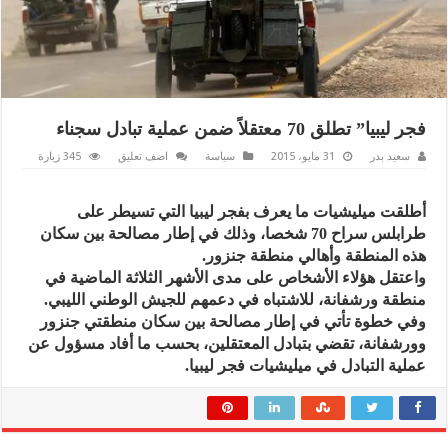
فجر ليبيا” تطلق 70 معتقلاً ضمن عملية تبادل سجناء
سعيد بدر
31 مايو، 2015
سياسة
اضف تعليق
345 زيارة
أطلقت ميليشيات ما يعرف بفجر ليبيا التي تسيطر على
طرابلس سراح 70 شخصا، وذلك في إطار مصالحة بين سكان
هذه المنطقة وأهالي منطقة جنزور.
واعتقل هؤلاء الأشخاص على مدى الأشهر الثلاثة الماضية في
منطقة ورشفانة، للاشتباه في دعمهم للجيش الوطني الليبي.
وفي خطوة تأتي في إطار مصالحة بين سكان منطقتي جنزور
وورشفانة، تقضي بتبادل المعتقلين، بحسب ما أفاد مسؤول عن
عملية التبادل في ميليشيات فجر ليبيا.