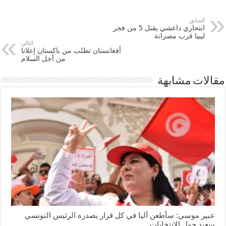
السابق
انتحاري داعشي يقتل 5 من فجر
ليبيا قرب مصراتة
التالي
أفغانستان تطلب من باكستان إعلانا
من أجل السلام
مقالات مشابهة
عبير موسي: سأطعن آليا في كل قرار يصدره الرئيس التونسي
سعيد حول الانتخابات