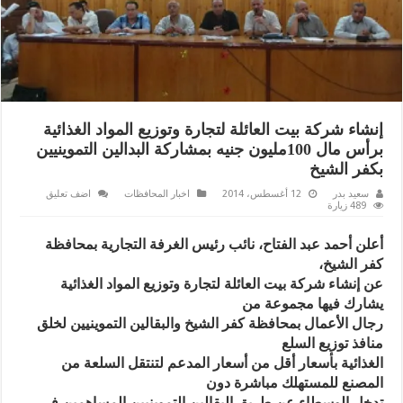
إنشاء شركة بيت العائلة لتجارة وتوزيع المواد الغذائية
برأس مال 100مليون جنيه بمشاركة البدالين التموينيين
بكفر الشيخ
سعيد بدر
12 أغسطس، 2014
اخبار المحافظات
اضف تعليق
489 زيارة
أعلن أحمد عبد الفتاح، نائب رئيس الغرفة التجارية بمحافظة
كفر الشيخ،
عن إنشاء شركة بيت العائلة لتجارة وتوزيع المواد الغذائية
يشارك فيها مجموعة من
رجال الأعمال بمحافظة كفر الشيخ والبقالين التموينيين لخلق
منافذ توزيع السلع
الغذائية بأسعار أقل من أسعار المدعم لتنتقل السلعة من
المصنع للمستهلك مباشرة دون
تدخل الوسطاء عن طريق البقالين التموينيين المساهمين فى