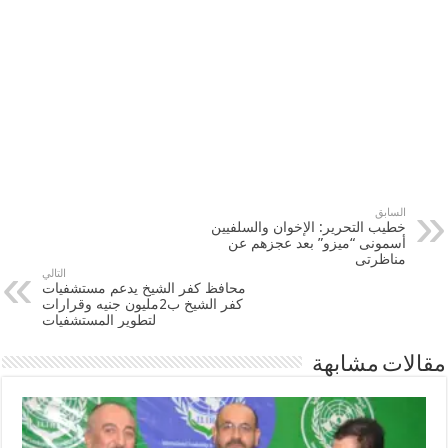
السابق
خطيب التحرير: الإخوان والسلفيين
أسمونى “ميزو” بعد عجزهم عن
مناظرتى
التالي
محافظ كفر الشيخ يدعم مستشفيات
كفر الشيخ ب2مليون جنيه وقرارات
لتطوير المستشفيات
مقالات مشابهة