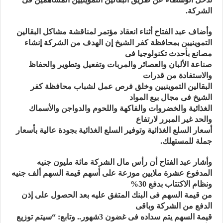
الشركة
.
وأضاف عبد الفتاح أثناء انعقاد مؤتمر لمناقشة مشاكل البقالين
التموينيين بمحافظة كفر الشيخ إن الهدف من الشركة إنشاء
مصانع بأحدث تكنولوجيا فى
صناعة الألبان والعصائر والمربات وتفعيل وتطوير والحفاظ
والاستفادة من قدرات
البقالين التموينيين وخلق فرص عمل لشباب محافظة كفر
الشيخ فى مجال بيع المواد
الغذائية والخضروات والفاكهة واللحوم والدواجن والأسماك
والحد غير المبرر لارتفاع
أسعار السلع الغذائية وتوفير السلع الغذائية بجودة عالية بأسعار
جملة للمستهلك
.
وأشار عبد الفتاح أن رأس مال الشركة مائة مليون جنيه
المدفوع عشرة ملايين موزعة على أسهم قيمة السهم ألف جنيه
ونظام الاكتتاب بدفع 30%
من قيمة السهم فى البنك المتفق عليه بعد الحصول على إذن
الدفع من الشركة وباقى
قيمة السهم يتم سداده فى غضون 3شهور.. وتابع: “سيتم توزيع