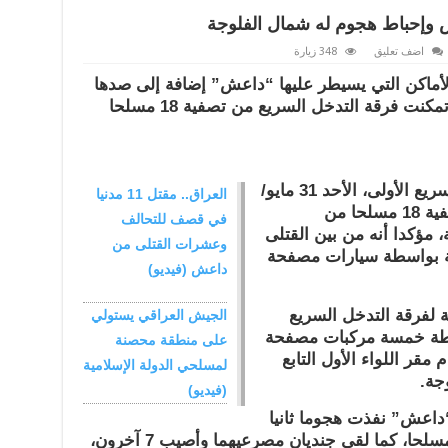
اضف تعليق
348 زيارة
لأماكن التي يسيطر عليها “داعش” إضافة إلى صدها
لهجمات انتحارية لعناصرالتنظيم، وقد تمكنت فرقة التدخل السريع من تصفية 18 مسلحا
وقال مصدر أمني من فرقة التدخل السريع الأولى، الأحد 31 مايو/
العراق.. مقتل 11 مدنيا
أيار، إن القوات الأمنية تمكنت من تصفية 18 مسلحا من
في قصف للتحالف
مؤكدا أنه من بين القتلى
وعشرات القتلى من
رقة بواسطة سيارات مصفحة
داعش (فيديو)
 لفرقة التدخل السريع
الجيش العراقي يستولي
طة خمسة مركبات مصفحة
على منطقة محصنة
مقر اللواء الأول التابع
لمسلحي الدولة الإسلامية
جة.
(فيديو)
“داعش” نفذت هجوما ثانيا
إثر إحباط الأول، أسفر عن مقتل 13 مسلحا، كما لقي جنديان مصرعيهما وأصيب 7 آخرون،