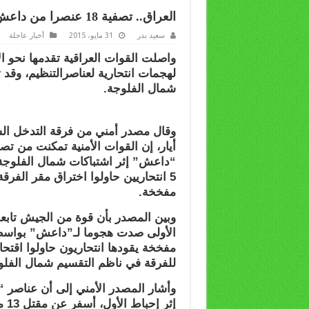
العراق.. تصفية 18 عنصرا من داعش وإحباط هجوم له شمال الفلوجة
سعيد بدر
31 مايو، 2015
أخبار عاجلة
واصلت القوات العراقية تقدمها نحو ا
شمال الفلوجة.
“داعش” إثر اشتباكات شمال الفلوجة، 
5 انتحاريين حاولوا اختراق مقر الف
مفخخة.
وبين المصدر بأن قوة من الجيش تابعة
الأولى صدت هجوما لـ”داعش” بواس
مفخخة يقودها انتحاريون حاولوا اقتحام 
للفرقة في ناظم التقسيم شمال الفلو
وأشار المصدر الأمني إلى أن عناصر 