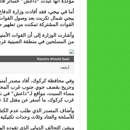
مؤكدة أنها كبدت “داعش” خسائر فادح
أما في بيجي، فقد أفادت وزارة الدف
بيجي شمال تكريت بعد وصول القوات ا
القوات المشتركة تمكنت من تطهير طر
وأشارت الوزارة إلى أن القوات الأمني
من المسلحين في منطقة الصينية غر
Reuters Ahmed Saad
أرشيف
وجريح بقصف جوي جنوب غرب المحافظة
غرب كركوك، ما أسفر عن مقتل 12 عنصرا من التنظيم وإصابة 10 آخرين على الأقل.
وأضاف المصدر الذي طلب عدم الكش
للأسلحة والعتاد وثلاث وحدات تكتيكية ت
ويشن التحالف الدولي الذي تقوده الول