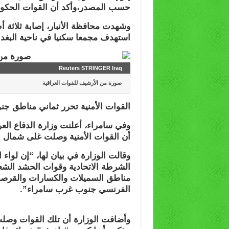
حسب المصدر،وأكد أن القوات الحكومي
وشهدت محافظة الأنبار، إصابة ثلاثة
استهدف مجمعا سكنيا في ناحية البغدا
Reuters STRINGER Iraq
صورة من الأرشيف للقوات العراقية
القوات الأمنية تحرر ثماني مناطق ج
وفي سامراء، أعلنت وزارة الدفاع الع
أن القوات الأمنية وصلت غلى شمال ال
وقالت الوزارة في بيان لها، “إن لواء
الشرطة الاتحادية وقوات الحشد الش
مناطق السميلات والكسارات والقرصابي
الفرنسي جنوب غرب سامراء”.
وأضافت الوزارة أن تلك القوات وصلت 