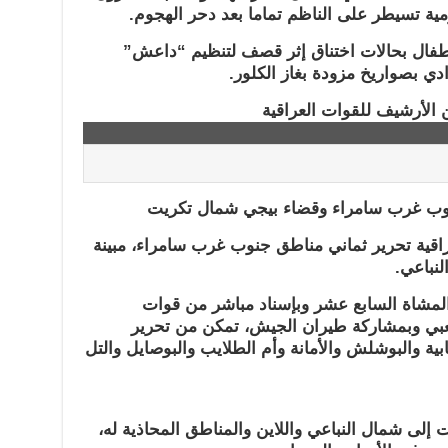
ة تسيطر على الناظم تماما بعد دحر الهجوم.
 أطفال بحالات اختناق إثر قصف لتنظيم “داعش”
دي بصواريخ مزودة بغاز الكلور.
نوب غرب
سامراء وقضاء
بيجي
شمال تكريت
راقية تحرير ثماني مناطق جنوب غرب سامراء، مبينة
نباعي.
 المشاة السابع عشر وبإسناد مباشر من قوات
عبي وبمشاركة طيران الجيش، تمكن من تحرير
ة والبوشلش والأمانة وأم الطلايب والبوصايل والتل
إلى شمال النباعي واللاين والمناطق المحاذية له،