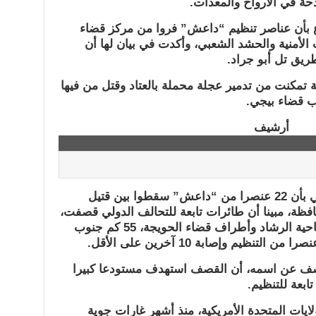
ة في الأرواح والمعدات.
اع بأن عناصر تنظيم “داعش” فروا من مركز قضاء
لأمنية والحشد الشعبي، وأكدت في بيان لها أن
يق تل أبو جراد.
ة تمكنت من تدمير عجلة محملة بالعتاد وقتل من فيها
ب قضاء بيجي.
وفي محافظة كركوك، أفاد مصدر أمني بأن 22 عنصرا من “داعش” سقطوا بين قتيل
، مبينا أن طائرات تابعة للتحالف الدولي قصفت،
مساء السبت، مواقع لـ”داعش” في ناحية الرشاد وأطراف قضاء الحويجة، 55 كم جنوب
ف عن اسمه، أن القصف استهدف مستودعا كبيرا
ابعة للتنظيم.
ايات المتحدة الأمريكية، منذ أشهر غارات جوية