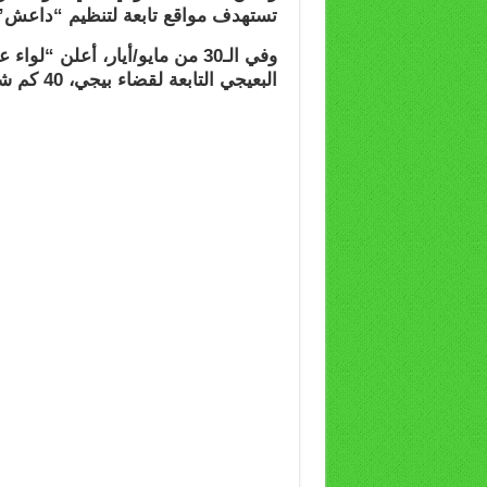
تستهدف مواقع تابعة لتنظيم “داعش” 
وفي الـ30 من مايو/أيار، أعلن “ل
البعيجي التابعة لقضاء بيجي، 40 كم شمال مدينة تكريت بالكامل.