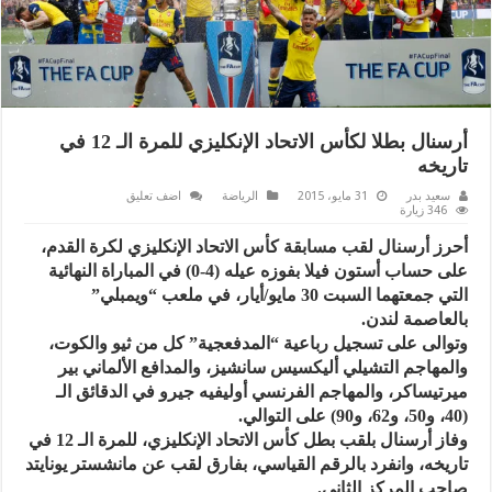
أرسنال بطلا لكأس الاتحاد الإنكليزي للمرة الـ 12 في
تاريخه
سعيد بدر
31 مايو، 2015
الرياضة
اضف تعليق
346 زيارة
أحرز أرسنال لقب مسابقة كأس الاتحاد الإنكليزي لكرة القدم،
على حساب أستون فيلا بفوزه عيله (4-0) في المباراة النهائية
التي جمعتهما السبت 30 مايو/أيار، في ملعب “ويمبلي”
بالعاصمة لندن.
وتوالى على تسجيل رباعية “المدفعجية” كل من ثيو والكوت،
والمهاجم التشيلي أليكسيس سانشيز، والمدافع الألماني بير
ميرتيساكر، والمهاجم الفرنسي أوليفيه جيرو في الدقائق الـ
(40، و50، و62، و90) على التوالي.
وفاز أرسنال بلقب بطل كأس الاتحاد الإنكليزي، للمرة الـ 12 في
تاريخه، وانفرد بالرقم القياسي، بفارق لقب عن مانشستر يونايتد
صاحب المركز الثاني.