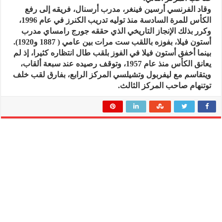
وقاد الفرنسي أرسين فينغر، مدرب أرسنال، فريقه إلى رفع
الكأس للمرة السادسة منذ توليه تدريب الكنرز في عام 1996،
وكرر بذلك الإنجاز التاريخي الذي حققه جورج رامساي مدرب
أستون فيلا، بفوزه باللقب ست مرات بين عامي ( 1887 و1920).
بينما أخفق أستون فيلا في الفوز بلقب طال انتظاره كثيرا، إذ لم
يعانق الكأس منذ عام 1957، وتوقف رصيده عند سبعة ألقاب،
ويتقاسم مع ليفربول وتشيلسي المركز الرابع، بفارق لقب خلف
توتنهام صاحب المركز الثالث.