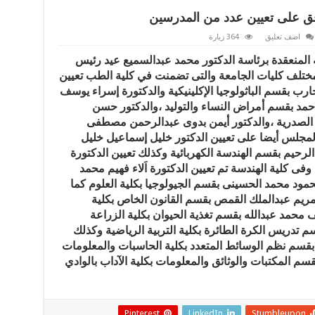
ق على تعيين عدد من المدرسين
اضف تعليق
364 زيارة
منعقدة برئاسة الدكتور محمد عبدالسميع عيد رئيس
مختلف كليات الجامعة والتى تضمنت في كلية الطب تعيين
حارب بقسم الباثولوجيا الإكلينيكية والدكتورة إسراء يوسف
مد بقسم أمراض النساء والتوليد ،والدكتور حسن
لصدرية ،والدكتور أيمن بدوى عبدالرحمن مصطفى
المجلس أيضا على تعيين الدكتور خليل إسماعيل خليل
يم بقسم الهندسة الكهربائية وكذلك تعيين الدكتورة
ى كلية الهندسة تم تعيين الدكتورة اَلاء فهيم محمد
مود محمد الحسينى بقسم الجيولوجيا بكلية العلوم كما
 مريم عبدالملك القمص بقسم القانون الخاص بكلية
 محمد عبدالله بقسم تغذية الحيوان بكلية الزراعة
سم تدريس الكرة الطائرة بكلية التربية الرياضية وكذلك
 بقسم نظم الوسائط المتعدد بكلية الحاسبات والمعلومات
سم المكتبات والوثائق والمعلومات بكلية الآداب بالوادي
Pinterest
LinkedIn
Stumbleupon