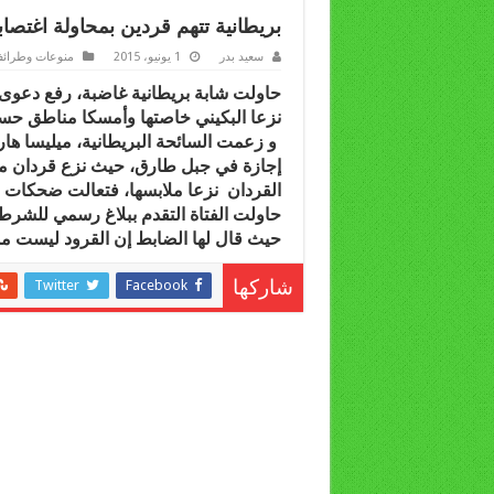
بريطانية تتهم قردين بمحاولة اغتصاب
سعيد بدر
1 يونيو، 2015
منوعات وطرائ
حاولت شابة بريطانية غاضبة، رفع دعوى ق
نزعا البكيني خاصتها وأمسكا مناطق ح
إجازة في جبل طارق، حيث نزع قردان 
القردان نزعا ملابسها، فتعالت ضحكات الس
حاولت الفتاة التقدم ببلاغ رسمي للشرطة
حيث قال لها الضابط إن القرود ليست مسؤ
Twitter
Facebook
شاركها