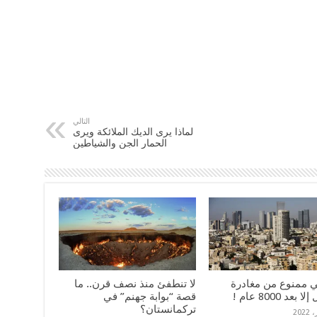
التالي
لماذا يرى الديك الملائكة ويرى
الحمار الجن والشياطين
ي ممنوع من مغادرة
لا تنطفئ منذ نصف قرن.. ما
بعد 8000 عام !
قصة “بوابة جهنم” في
تركمانستان؟