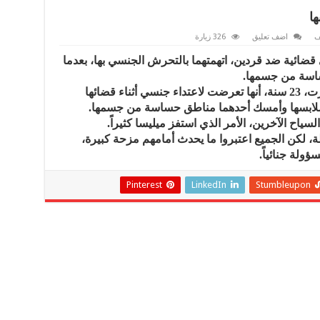
ها
ف
اضف تعليق
326 زيارة
ضائية ضد قردين، اتهمتهما بالتحرش الجنسي بها، بعدما
ساسة من جسمها.
و زعمت السائحة البريطانية، ميليسا هارت، 23 سنة، أنها تعرضت لاعتداء جنسي أثناء قضائها
ملابسها وأمسك أحدهما مناطق حساسة من جسمها.
ياح الآخرين، الأمر الذي استفز ميليسا كثيراً.
، لكن الجميع اعتبروا ما يحدث أمامهم مزحة كبيرة،
ولة جنائياً.
Pinterest
LinkedIn
Stumbleupon