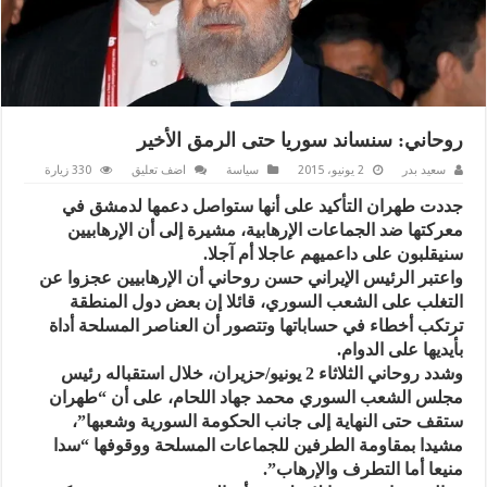
روحاني: سنساند سوريا حتى الرمق الأخير
سعيد بدر
2 يونيو، 2015
سياسة
اضف تعليق
330 زيارة
جددت طهران التأكيد على أنها ستواصل دعمها لدمشق في
معركتها ضد الجماعات الإرهابية، مشيرة إلى أن الإرهابيين
سنيقلبون على داعميهم عاجلا أم آجلا.
واعتبر الرئیس الإيراني حسن روحاني أن الإرهابیین عجزوا عن
التغلب على الشعب السوري، قائلا إن بعض دول المنطقة
ترتكب أخطاء في حساباتها وتتصور أن العناصر المسلحة أداة
بأیدیها على الدوام.
وشدد روحاني الثلاثاء 2 يونيو/حزيران، خلال استقباله رئیس
مجلس الشعب السوري محمد جهاد اللحام، على أن “طهران
ستقف حتى النهایة إلى جانب الحكومة السورية وشعبها”،
مشيدا بمقاومة الطرفين للجماعات المسلحة ووقوفها “سدا
منيعا أما التطرف والإرهاب”.