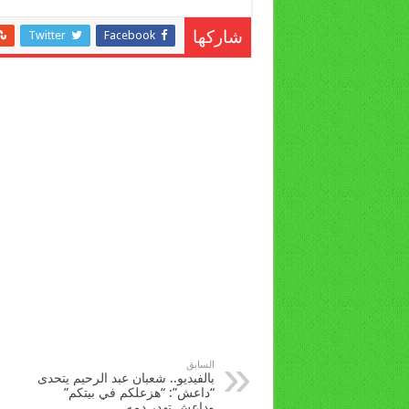
Twitter
Facebook
شاركها
السابق
بالفيديو.. شعبان عبد الرحيم يتحدى
“داعش”: “هزعلكم في بيتكم”
وداعش تهدر دمه