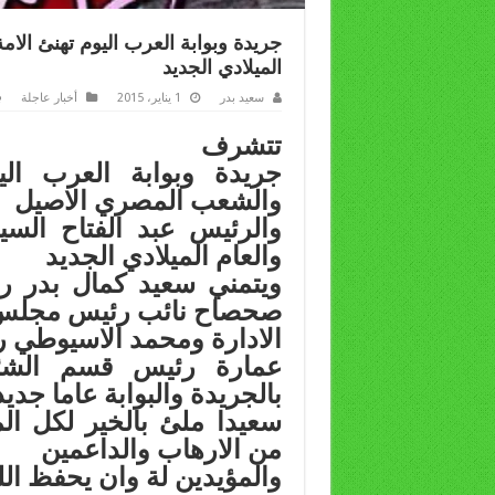
جريدة وبوابة العرب اليوم تهنئ الامة
الميلادي الجديد
سعيد بدر
1 يناير، 2015
أخبار عاجلة
تتشرف
جريدة وبوابة العرب اليو
والشعب المصري الاصيل
والرئيس عبد الفتاح السي
والعام الميلادي الجديد
ويتمني سعيد كمال بدر 
صحصاح نائب رئيس مجل
الادارة ومحمد الاسيوطي ر
عمارة رئيس قسم الشئون
بالجريدة والبوابة عاما جديد
سعيدا ملئ بالخير لكل ال
من الارهاب والداعمين
والمؤيدين لة وان يحفظ الل