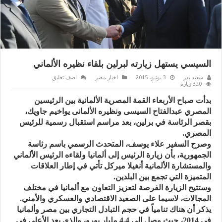
السيسي يستهل زيارته لبرلين بلقاء نظيره الألماني
سعيد بدر
3 يونيو، 2015
اخبار مصر
اضف تعليق
320 زيارة
بدأت صباح الأربعاء القمة المصرية الألمانية بين الرئيسين
المصري عبدالفتاح السيسى ونظيره الألمانى يواخيم جاويك،
بقصر الرئاسة في برلين، بعد مراسم استقبال رسمية للرئيس
المصري.
وصرح السفير علاء يوسف، المتحدث الرسمي باسم رئاسة
الجمهورية، بأن زيارة الرئيس إلى ألمانيا ولقاءه الرئيس الألماني
والمستشارة الألمانية أنغيلا ميركل تأتي في إطار العلاقات
المتميزة التي تجمع بين البلدين.
وستتيح الزيارة الفرصة لتعزيز التعاون مع ألمانيا في مختلف
المجالات، لاسيما على الصعيد الاقتصادي والعسكري والأمني.
يذكر أن هناك تنامياً في حجم التبادل التجاري بين مصر وألمانيا
في 2014، حيث وصل إلى 4.4 مليار يورو، والذي يعد الأعلى في