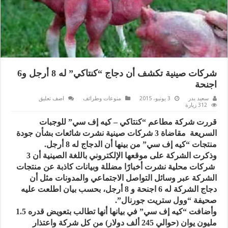
شركات صينية تكشف أن دجاج “كنتاكي” له 8 أرجل و6
اجنحة
سعيد بدر
3 يونيو، 2015
منوعات وطرائف
اضف تعليق
312 زيارة
قررت شركة مطاعم “كنتاكي – كيه إف سي” للوجبات
السريعة مقاضاة 3 شركات صينية نشرت شائعات بشأن جودة
منتجات “كيه إف سي” من بينها أن الدجاج له 8 أرجل.
وذكرت الشركة على موقعها الإلكتروني باللغة الصينية أن 3
شركات محلية نشرت أخبارًا مضللة وبيانات كاذبة عن منتجات
الشركة عبر وسائل التواصل الاجتماعي والمدونات مثل أن
دجاج الشركة له 6 اجنحة و 8 أرجل، بحسب بيان اطلعت عليه
صحيفة “وول ستريت جورنال”.
وأضافت “كيه إف سي” في بيانها أنها تطالب بتعويض قدره 1.5
مليون يوان (حوالي 245 ألف دولار) من كل شركة واعتذار