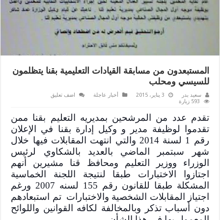
المستبعدون من مسابقة القيادات التعليمية بقنا يتظلمون
للسيسي ومحلب
سعيد بدر
3 يناير، 2015
أخبار عاجلة
اضف تعليق
593 زيارة
تقدم عدد من المرشحين بمديريه التعليم بقنا ممن
تقدموا لوظيفة مدير و وكيل إدارة بقنا في الإعلان
رقم 1 لسنة 2014 والتي انتهت المقابلات فيها خلال
شهر سبتمبر الماضي بالعديد بالشكاوي لرئيس
الوزراء ووزير التعليم ومحافظ قنا مشيرين أنهم
اجتازوا الاختبارات طبقا لنتيجة اللجنة الخماسية
المشكلة طبقا للقانون رقم 155 لسنه 2007 ورغم
اجتياز المقابلات الشخصية والاختبارات تم استبعادهم
دون أسباب تذكر وبالمخالفة لكافه القوانين واللوائح
المعمول بها
في هذا الشأن .