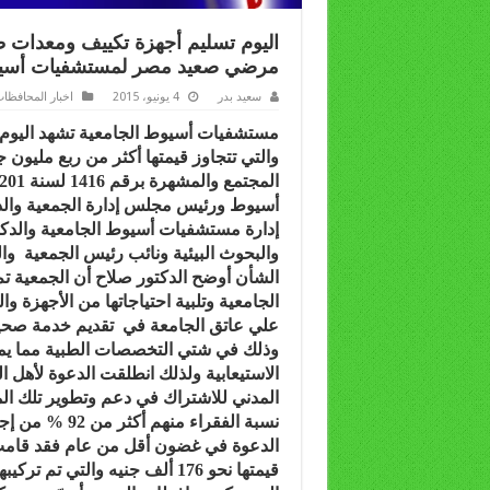
اليوم تسليم أجهزة تكييف ومعدات طب
مرضي صعيد مصر لمستشفيات أسيو
سعيد بدر
4 يونيو، 2015
اخبار المحافظا
مستشفيات أسيوط الجامعية تشهد اليوم و
والتي تتجاوز قيمتها أكثر من ربع مليون
أسيوط ورئيس مجلس إدارة الجمعية وال
إدارة مستشفيات أسيوط الجامعية والدكتو
والبحوث البيئية ونائب رئيس الجمعية و
الشأن أوضح الدكتور صلاح أن الجمعية
الجامعية وتلبية احتياجاتها من الأجهزة وا
علي عاتق الجامعة في تقديم خدمة صحي
وذلك في شتي التخصصات الطبية مما يمثل
الاستيعابية ولذلك انطلقت الدعوة لأهل 
المدني للاشتراك في دعم وتطوير تلك ا
نسبة الفقراء 
الدعوة في غضون أقل من عام فقد قامت ا
قيمتها نحو 176 ألف جنيه وال