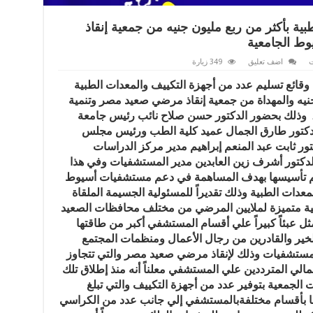
ية بأكثر من ربع مليون جنيه من جمعية إنقاذ
ط الجامعية
ت
اضف تعليق
349 زيارة
قائع تسليم عدد من أجهزة التكييف والمعدات الطبية
 جنيه والمهداة من جمعية إنقاذ مرضي صعيد مصر وتنمية
المجتمع والمشهرة برقم 1416 لسنة 201 وذلك بحضور الدكتور حسن صلاح نائب رئيس جامعة
دكتور طارق الجمال عميد كلية الطب ورئيس مجلس
ر ثابت عبد المنعم إبراهيم مدير مركز الدراسات
الدكتور أشرف زين العابدين مدير المستشفيات وفي هذا
 تم تأسيسها بهدف المساهمة في دعم مستشفيات أسيوط
لمعدات الطبية وذلك تقديراً للمسئولية الجسيمة الملقاة
ة متميزة لملايين المرضي من مختلف محافظات الصعيد
 عبئاً كبيراً علي أقسام المستشفي أكبر من طاقتها
الخير والقادرين من رجال الأعمال ومنظمات المجتمع
لمستشفيات وذلك لإنقاذ مرضي صعيد مصر والتي تتجاوز
منهم أكثر من 92 % من إجمالي المترددين علي المستشفي معلناً أنه منذ إطلاق تلك
لجمعية بتوفير عدد من أجهزة التكييف والتي تبلغ
تي تم تركيبها بأقسام مختلفةبالمستشفي إلي جانب عدد من الكراسي