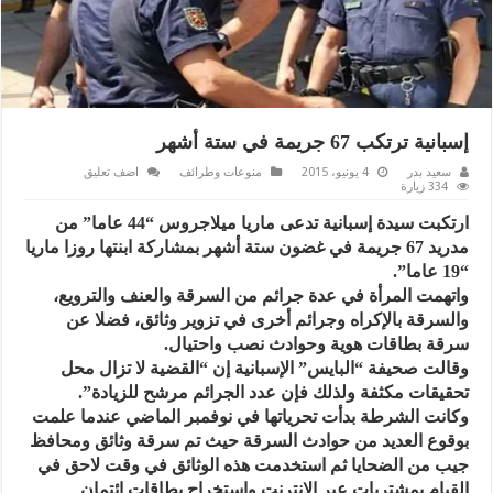
إسبانية ترتكب 67 جريمة في ستة أشهر
سعيد بدر
4 يونيو، 2015
منوعات وطرائف
اضف تعليق
334 زيارة
ارتكبت سيدة إسبانية تدعى ماريا ميلاجروس “44 عاما” من
مدريد 67 جريمة في غضون ستة أشهر بمشاركة ابنتها روزا ماريا
“19 عاما”.
واتهمت المرأة في عدة جرائم من السرقة والعنف والترويع،
والسرقة بالإكراه وجرائم أخرى في تزوير وثائق، فضلا عن
سرقة بطاقات هوية وحوادث نصب واحتيال.
وقالت صحيفة “البايس” الإسبانية إن “القضية لا تزال محل
تحقيقات مكثفة ولذلك فإن عدد الجرائم مرشح للزيادة”.
وكانت الشرطة بدأت تحرياتها في نوفمبر الماضي عندما علمت
بوقوع العديد من حوادث السرقة حيث تم سرقة وثائق ومحافظ
جيب من الضحايا ثم استخدمت هذه الوثائق في وقت لاحق في
القيام بمشتريات عبر الإنترنت واستخراج بطاقات ائتمان