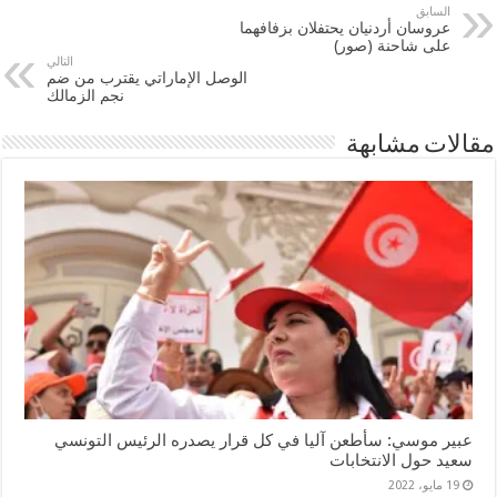
السابق
عروسان أردنيان يحتفلان بزفافهما
على شاحنة (صور)
التالي
الوصل الإماراتي يقترب من ضم
نجم الزمالك
مقالات مشابهة
عبير موسي: سأطعن آليا في كل قرار يصدره الرئيس التونسي
سعيد حول الانتخابات
19 مايو، 2022