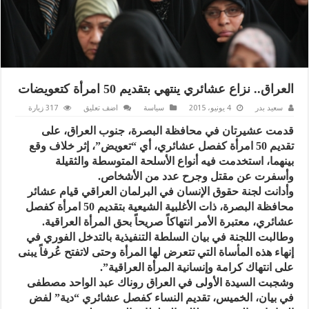
العراق.. نزاع عشائري ينتهي بتقديم 50 امرأة كتعويضات
سعيد بدر
4 يونيو، 2015
سياسة
اضف تعليق
317 زيارة
قدمت عشيرتان في محافظة البصرة، جنوب العراق، على
تقديم 50 امرأة كفصل عشائري، أي “تعويض”، إثر خلاف وقع
بينهما، استخدمت فيه أنواع الأسلحة المتوسطة والثقيلة
وأسفرت عن مقتل وجرح عدد من الأشخاص.
وأدانت لجنة حقوق الإنسان في البرلمان العراقي قيام عشائر
محافظة البصرة، ذات الأغلبية الشيعية بتقديم 50 امرأة كفصل
عشائري، معتبرة الأمر انتهاكاً صريحاً بحق المرأة العراقية.
وطالبت اللجنة في بيان السلطة التنفيذية بالتدخل الفوري في
إنهاء هذه المأساة التي تتعرض لها المرأة وحتى لاتفتح عُرفاً يبنى
على انتهاك كرامة وإنسانية المرأة العراقية”.
وشجبت السيدة الأولى في العراق روناك عبد الواحد مصطفى
في بيان، الخميس، تقديم النساء كفصل عشائري “دية” لفض