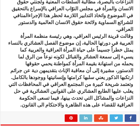
النزاعات بالبصرة، مطالبة السلطات المعنية ولجنتي حقوق
الانسان والمرأة في مجلس النوّاب العراقي بالإسراع بالتحقيق
في الموضوع واتخاذ التدابير اللازمة لحظر هذا الإجراءالمنافي
للشرائع السماوية ولائحة حقوق الانسان العالمية والدستور
العراقي.
وقالت قرينة الرئيس العراقي، وهي رئيسة منظمة المرأة
العربية في دورتها الحالية، إن موضوع الفصل العشائري بالنساء
يمثل خطراً جسيماً على حياة المرأة العراقية والعربية كما
يسيء إلى سمعة العشائر والقبائل لكونه نوعاً من الرق لما
يحمله من استهانة بقيمة المرأة كمواطنة يحمي حقوقها
الدستور، مشيرة إلى أن معاقبة الإناث بتقديمهن دية عن جرائم
ارتكبها الذكور يعني سلبها كرامتها وإنسانيتها ووجودها بالكامل.
وتعتمد شريحة كبيرة من المجتمع العراقي في المحافظات التي
يغلب عليها الطابع العشائري على القوانين العشائرية في حل
النزاعات والمشاكل التي تحدث بينها، فيما تسعى الحكومة
العراقية للقضاء على هذه الظاهرة والاحتكام الى القانون.