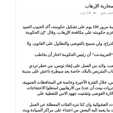
اربة الإرهاب
اضف تعليق
340 زيارة
في خطاب له أمام نواب البرلمان، بمناسبة مرور 100 يوم على تشكيل حكومته، أكد الحبيب الصيد
 عزم حكومته على مكافحة الإرهاب، وقال “إن الحكومة
لذراع، ولن نسمح بالفوضى والتطاول على القانون، ولا
العربية.نت” أن رئيس الحكومة اختار أن يخاطب
عب، ولابد من العمل على إنقاذ تونس، من خطر تردي
إرهاب المتربص بالبلاد، خاصة بعد سيطرة داعش على مدينة
نس، خلال الفترة الأخيرة وخاصة في المحافظات الجنوبية،
حريات بينت أن عددا من الارهابيين استغلوا الاحتجاجات
ثارة الفوضى وتشتيت جهود الامن للتغطية على
ت العشوائية وان كنا ننزه الفئات المعطلة عن العمل
ات ما يعمد اليه البعض من اعتداء على مراكز السيادة وبث