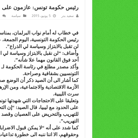
رئيس حكومة تونس: عازمون على مح
سعيد بدر
5 يونيو، 2015
سياسة
رئيس الحكومة التونسية، اليوم الجمعة،
لن تقبل بالابتزاز وسياسة لي الذراع”.
وأضاف: “لن نقبل بالابتزاز وسياسة لي ا
أحد فوق القانون مهما علا شأنه”.
وأكد مصدر مطلع في رئاسة الحكومة لـ “
التونسيين بشفافية وصراحة.
كما أشار الى أن الصيد ذكر أن الوضع ص
الأزمة الاقتصادية والاجتماعية، ومن ال
سرت الليبية.
وتعليقا على الاحتجاجات التي شهدتها تو
على الحدود مع ليبيا، قال الصيد: “إن الت
للتهريب والتحريض على العصيان وقصد ا
التهريب”.
كما شدد على أنه “لا يمكن قبول الاضرابا
وحقوقهم، الا اننا ننبه الى خطورة تداعي