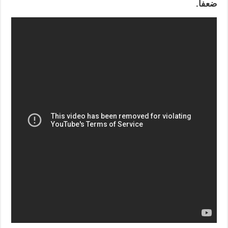
ضعفا.