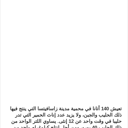
تعيش 140 أتانا في محمية مدينة زاسافيتسا التي ينتج فيها
ذلك الحليب والجبن، ولا يزيد عدد إناث الحمير التي تدر
حليبا في وقت واحد عن 12 إنثى. يساوي اللتر الواحد من
ذلك الحليب 40 يورو، ومن أجل إنتاج كيلوغرام واحد من