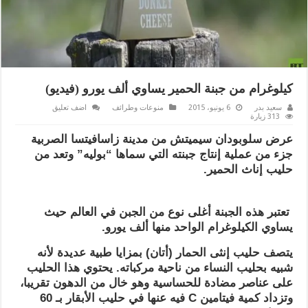
كيلوغرام من جبنة الحمير يساوي ألف يورو (فيديو)
سعيد بدر
6 يونيو، 2015
منوعات وطرائف
اضف تعليق
313 زيارة
عرض سلوبودان سيميتش من مدينة زاسافيتسا الصربية
جزء من عملية إنتاج جبنته التي سماها “بوليه” وتعد من
حليب إناث الحمير.
تعتبر هذه الجبنة أغلى نوع من الجبن في العالم حيث
يساوي الكيلوغرام الواحد منها ألف يورو.
يتصف حليب إنثى الحمار (أتان) بمزايا طبية عديدة لأنه
شبيه بحليب النساء من ناحية مركباته. يحتوي هذا الحليب
على عناصر مضادة للحساسية وهو خال من الدهون تقريبا،
وتزداد كمية فيتامين C فيه عنها في حليب الأبقار بـ 60