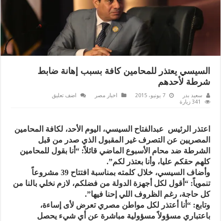
السيسي يعتذر للمحامين كافة بسبب إهانة ضابط
شرطة لأحدهم
سعيد بدر
7 يونيو، 2015
اخبار مصر
اضف تعليق
341 زيارة
اعتذر الرئيس عبدالفتاح السيسي، اليوم الأحد، لكافة المحامين
المصريين عن التصرف غير المقبول الذي صدر من قبل
الشرطة ضد محام الأسبوع الماضي قائلاً: “أنا بقول للمحامين
كلهم حقكم عليا، وأنا بعتذر لكم”.
وأضاف السيسي، خلال كلمته بمناسبة افتتاح 39 مشروعاً
تنموياً: “أقول لكل أجهزة الدولة من فضلكم، لازم نخلي بالنا من
كل حاجة، رغم الظروف اللي إحنا فيها”.
وتابع: “أنا أعتذر لكل مواطن مصري تعرض لأى إساءة،
باعتباري مسؤولاً مسؤولية مباشرة عن أي شيء يحصل