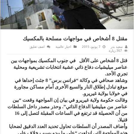
مقتل 8 أشخاص في مواجهات مسلحة بالمكسيك
سعيد بدر
7 يونيو، 2015
اخبار عالمية
اضف تعليق
367 زيارة
قتل 8 أشخاص على الأقل في جنوب المكسيك بمواجهات بين
عناصر ميليشيات دفاع ذاتي عشية انتخابات تشريعية ومحلية
تجري الأحد.
وشاهد صحافي في وكالة “فرانس برس” 8 جثث إحداها في
موقع تبادل إطلاق النار والسبع الأخرى أمام مساكن مجاورة
في خولابا بولاية غيريرو.
وقالت حكومة ولاية غيريرو في بيان إن المواجهة وقعت “بين
عناصر من ميليشيا الدفاع الذاتي”. وحذر مصدر داخل السلطات
من أن الحصيلة قد ترتفع في الساعات المقبلة لتصل إلى 16
قتيلا.
وأضاف المصدر أن السلطات تحاول تحديد العدد الدقيق لضحايا
هذه المواجهة التي اندلعت “على ما يبدو بسبب خلاف على