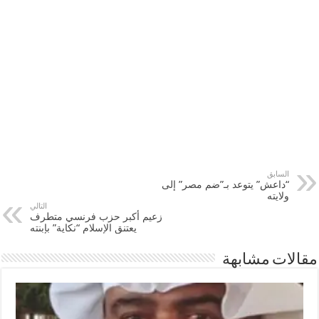
السابق
“داعش” يتوعد بـ”ضم مصر” إلى
ولايته
التالي
زعيم أكبر حزب فرنسي متطرف
يعتنق الإسلام “نكاية” بإبنته
مقالات مشابهة