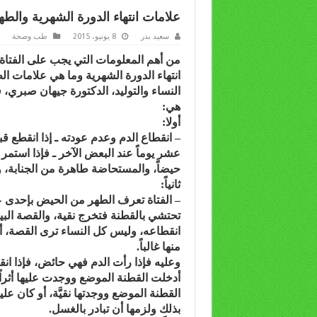
علامات انتهاء الدورة الشهرية والطه
سعيد بدر
8 يونيو، 2015
طب وصحة
من أهم المعلومات التي يجب على الفتاة أ
انتهاء الدورة الشهرية وما هي علامات ا
النساء والتوليد، الدكتورة جيهان صبري، ف
هي:
أولا:
– انقطاع الدم وعدم عودته ـ إذا انقطع 
عشر يوماً عند البعض الآخر ـ فإذا استمر
حيضاً، والمستحاضة طاهرة من الجنابة، و
ثانياً:
– الفتاة تعرف الطهر من الحيض بإحدى ع
تحتشي بالقطنة فتخرج نقية، والقصة ال
انقطاعه، وليس كل النساء ترى القصة، أما 
منها غالباً.
وعليه فإذا رأت الدم فهي حائض، فإذا ان
أدخلت القطنة الموضع ووجدت عليها أثراً من
القطنة الموضع ووجدتها نقيَّة، أو كان علي
بذلك ولزمها أن تبادر بالغسل.