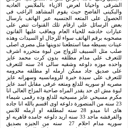
الشرقى واحيانا لعرض الازياء بالملابس العاديه
والبكينى الفاضح حيث يقوم المشاهد الراغب فى
الحصول على المتعه الجنسيه عبر الهاتف بارسال
بعض الرسائل على ارقام تلك القنوات تنص على
عبارات خادشه للحياء العام ويعاقب عليها القانون
مصحوبه برقم الهاتف سواء للرجال او السيدات وهذه
عينات بسيطه مما استطعنا تدوينها مثل مصرى اصلى
صلب مثل السبيف للزواج من لبوة متحرره اشرف
للتعرف على مدام مطلقه بدون كرت محمد عايز
واحده موزه دلوعه وشقيه سالى 24 سنه للتعرف
على صديق جاد ممكن ارمله او مطلقه محرومه
للتعرف على سيدة خبرة للرومانسيه وسهرانه عايز
مصريه او سوريه للدلع ومتعه عرفى مقابل اسد عايز
لبوة مش اى حد يقدر المراه صاحبة المزاج العالى انا
مكرم مسيحي عايز مسيحيه للدلع وده رقمى شيماء
23 سنه من المنصورة دلوعه اوى اقسم بالله انا جاده
هاى انا ميدو 28 سنه لمطلقه او ارمله للانس
والفرفشه ماجد 33 سنه اريد دلوعه جامده قاهريه او
سوريه مدام احلام 27 سنه من الجيزه بصديق