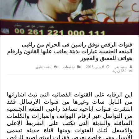
قنوات الرقص توفق راسين فى الحرام من راغبى
المتعه الجنسيه عبارات بذيئة يعاقب عليها القانون وارقام
هواتف للفسق والفجور
سعيد بدر
6 يناير، 2015
تحقيقات
اضف تعليق
630 زيارة
اين الرقابه على القنوات الفضائيه التى تبث اشاراتها
من النايل سات وغيرها من قنوات الارسالل فقد
انتشرت قنوات اباحيه تساعد راغبى المتعه الجنسيه
من التواصل عبر ارقام الهواتف والعبارات والكلمات
السافله والبذيئة التى تكتب على الشريط الاعلى
والاسفل لتلك القنوات ومنها قناة حديثه تسمى
الايميل وهى خاصه بعرض فقرات استعراضيه للرقص