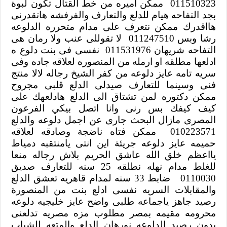
011510323 ممكن اميره من خط القتال تكون لبوة
بجد التفاحه هيام للدلع والتعارف والفرفشه هاتقدرنى
هااقدرك ممكن نتعرف على مدام متحرره الدلوعه
رشا وبس 011247510 لا تقوللى عنب ولا رمان هى
التفاحه شريهان 011531976 نفسى فى بنت دلوع ه
ادلعها مطلقه او ارمله من المنصوره لعلاقه جاده وفى
سريه تامه عايز دلوعه من كفر الشيخ رجاله لالا منتج
فنى وسينما للتعارف صيدلى الدلع قلبى مجروح
ممكن دكتوره لمن تشتاق الى الدلع هادلعهك على
كيف كيفك بس رنى وانا اتصل بيكي الفرعون
المصرى مازال البحث جارى عن اجمل دلوعه والدلع
010223571 ممكن فتاه ناضجة وصادقه لعلاقه
حميمه عايز دلوعه جريئة اين انتى يامنتقبه دمياط
يااعظم خلق الله عاشق الحريم بلاش رجاله منعا
للغلط مدام نهله نطلقه 25 سنه للتعارف صديق
0110030 ضابط 33 سنه لمدام قاهريه تعشق الدلع
والمقابلات السريه نفسى ادلع بنت من المنصورة
رصيد جاهز ياجماعه طلبى واضح عايز خليجيه دلوعه
محرومه مقيمه بمصر مطلوب مزه مصريه تدلعنى
بدون رصيد الدلوعه نورهان الدلع والمتعه للشباب