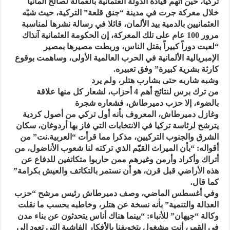
تركيا، حين اتهم قيادة الدولة العثمانية بالعمالة لصالح ألمانيا
خلال معركة جرت في مدينة “جنق قلعة” التركية، حيث شبّه
العثمانيين بالدمية بيد الألمان، قائلا في رسالة نشرها لمناسبة
مرور 100 عام على تلك المعركة، إن الحكومة العثمانية آنذاك
“لعبت دوراً كبيراً بقتل الناس، وربطت مصيرها بمصير
الإمبريالية الألمانية في الحرب العالمية الأولى، وساهمت بوقوع
كارثة بشرية كبيرة” وفق تعبيره.
وشبه شاربه حتى بشارب هتلر، ولم يرد
من ترك برس لنتائج أهم 4 أحزاب، لشعار كل منها علاقة
بالضوء، إلا حزب دميرطاش، فشعاره شجرة
وغازل دميرطاش، المعروف بأنه أول تركي من أصول كردية
يترشح لرئاسة تركيا في الانتخابات التي فاز بها أردوغان، سكان
الشرق والجنوب التركيين، مذكرا مما قرأت “العربية.نت” من
أقواله: “بأن الميراث القيّم الذي تركته لنا شعوب الأناضول، من
أتراك وأكراد وأرمن وغيرهم ممن حاربوا متكاتفين للدفاع عن
هذه الأراضي قبل قرن، هو أن نستمر بالتكاتف والعيش بكرامة”
كما قال.
وفي أغسطس الماضي، وصف دميرطاش رئيس مرشح “حزب
العدالة والتنمية” بأنه نسخة عن هتلر، وخاطبه بحسب ما نقلت
وكالة “جيهان” للأنباء: “بينما هناك أناس يتحدثون عن بناء مدن
في القمر، أنت مشغول بتخويفنا بالأفكار الفاشية التي تعود إلى