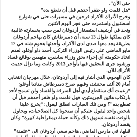
حتى الآن”.
“هل قلمت ولو ظفر أحدهم قبل أن تقطع يده”
وخرج الأتراك الأكراد فرحين في مسيرات حتى في شوارع
اسطنبول واستمرت حتى فجر اليوم الاثنين
ونجد في أرشيف استصغار أردوغان لمن سبب بخسارته غالبية
كان يملكها طوال 13 سنة، أن دميرطاش كان يهاجم أردوغان
بطريقة يجد معها صدى لدى الأكراد، وأحدثها هجوم شنه في 12
مايو الماضي على رئيس الوزراء التركي، أحمد داو أوغلو، لعدم
اتخاذ حكومته أي إجراء بحق وزراء سابقين، متهمين بوقائع فساد
ورشوة جرى التحقيق فيها بأواخر 2013 وكانت وما تزال حديث
الأتراك للآن.
كان الهجوم، الذي أشار فيه إلى أردوغان، خلال مهرجان انتخابي
أمام 20 ألف محتشد، وفيهم صرخ دميرطاش مناديا أوغلو:
“زعمت أنك ستقطع أيدي أهل السرقة والفساد ولن تسمح لأحد
بارتكاب هاتين الجريمتين، فهل قلمت ولو ظفر أحدهم قبل أن
تقطع يده”؟ ومن تلك العبارات انطلق ليقول: “يخرج علينا
شخص واحد ليقول عليكم أن تمنحونا كل الصلاحيات، ويحاول
بالوقت نفسه تسويق ذلك وكأنه حملة ديمقراطية كبيرة” وكان
يقصد أردوغان.
قبلها، في مارس الماضي، هاجم سعي أردوغان الى “عثمنة”