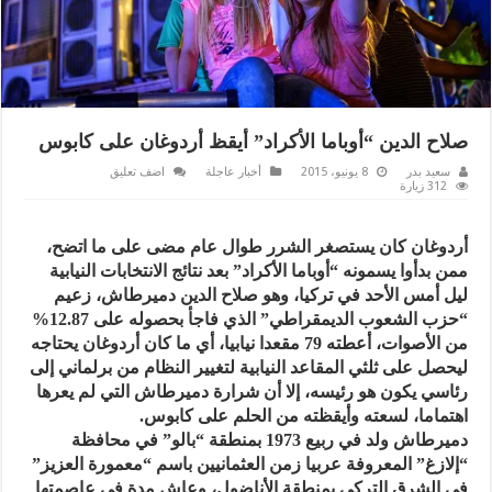
صلاح الدين “أوباما الأكراد” أيقظ أردوغان على كابوس
سعيد بدر
8 يونيو، 2015
أخبار عاجلة
اضف تعليق
312 زيارة
أردوغان كان يستصغر الشرر طوال عام مضى على ما اتضح،
ممن بدأوا يسمونه “أوباما الأكراد” بعد نتائج الانتخابات النيابية
ليل أمس الأحد في تركيا، وهو صلاح الدين دميرطاش، زعيم
“حزب الشعوب الديمقراطي” الذي فاجأ بحصوله على 12.87%
من الأصوات، أعطته 79 مقعدا نيابيا، أي ما كان أردوغان يحتاجه
ليحصل على ثلثي المقاعد النيابية لتغيير النظام من برلماني إلى
رئاسي يكون هو رئيسه، إلا أن شرارة دميرطاش التي لم يعرها
اهتماما، لسعته وأيقظته من الحلم على كابوس.
دميرطاش ولد في ربيع 1973 بمنطقة “بالو” في محافظة
“إلازغ” المعروفة عربيا زمن العثمانيين باسم “معمورة العزيز”
في الشرق التركي بمنطقة الأناضول، وعاش مدة في عاصمتها