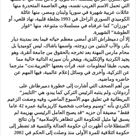
التي تحمل الاسم الغريب نفسه، وهي العاصمة المتحدرة منها
عائلات عربية شهيرة في سوريا ولبنان ومصر، منها عائلة
الكوميدي السوري الراحل في 1993 بجلطة قلبية، نهاد قلعي، أو
“بورزان” كما عرفناه في مسلسلات متنوعة، منها “غوار
الطوشة” الشهيرة.
إلا أن دميطراش الذي أمضى معظم حياته فيما بعد بمدينة ديار
بكر، والأب لابنتين من زوجته، واسمها باشاك، ليس كوميديا بل
محام مارس المهنة بعد تخرجه بالحقوق من جامعة أنقرة، وهو
يجيد الكردية والإنكليزية، ويفخر بأن سيرته الذاتية خالية مما
يعيب، طبقا لمعلومات عنه، قرأت بعضها “العربية.نت” مترجما
عن التركية، وأخرى في وسائل إعلام عالمية، فيها المهم عن
حاضره وماضيه.
من أهم الصحف التي أشارت إلى خطورة دميرطاش على
أردوغان، ولم ينتبه الرئيس التركي كما يبدو، هي “التايمز”
البريطانية في تعليق مهم الأسبوع الماضي، وفيه وصفت الزعيم
الكردي بأنه “وسيم وصاحب شخصية كاريزماتية عمره 42 عاما
فقط” مضيفة أن حزبه “قد يصبح العامل الرئيسي بهزيمة لم
يسبق لها مثيل للحكومة التي تتظاهر بالإسلامية” وأن نتائج
الاستطلاعات أظهرت أن حكومة العدالة والتنمية قد تضطر إلى
حكومة ائتلافية للمرة الأولى منذ وصلت إلى الحكم في 2002