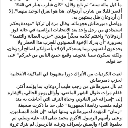
ما قبل مائة سنة” ثم تابع وقال: “كان شارب هتلر في 1940
أقصر قليلا من شارب أردوغان. هذا هو الفرق الوحيد بينهما”. إلا
أن أردوغان ظل يستهين به.
وواصل دميرطاش هجوماته، وقال مرة إن تركيا “مهددة بحكم
استبدادي من رجل واحد بعد الانتخابات الرئاسية في حالة فوز
أردوغان” واختتم كلامه محذِّراً مؤيدي “حزب العدالة والتنمية”
بضرورة “أن يدرك الإخوة المصوتون للحزب هذا الخطر ولا
يخدعون أنفسهم. ربما يسعدكم الإدلاء بأصواتكم لصالح أردوغان،
ولكنه سيكون سببا لتخويف وقمع جميع الناس من غيركم” على
حد قوله.
لعبت الكرديات من الأتراك دورا مشهودا في الماكينة الانتخابية
لحزب دميرطاش
ثم نال دميرطاش من رجب طيب أردوغان، بما يؤلمه أكثر،
فقام مرات طوال الشهر الماضي، وأوائل يونيو الحالي، بالإشارة
إلى “إسرافه غير القانوني وحياة الترف التي أحاطت به منذ
توليه منصب رئاسة الجمهورية” على حد ما ذكرت صحيفة
“زمان” المؤيدة لدميرطاش، ومنها قوله: “إن قادة المسلمين،
وعلى رأسهم الرسول الأكرم محمد صلى الله عليه وسلم، لم
يعلمونا الثراء والعيش بإسراف وترف، فالرسول لم يترك ثروة