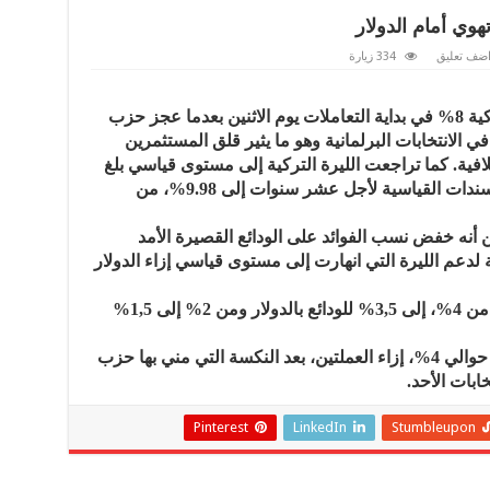
هوي أمام الدولار
ضف تعليق
334 زيارة
تكبد هبط المؤشر الرئيسي للبورصة التركية 8% في بداية التعاملات يوم الاثنين بعدما عجز حزب
 في الانتخابات البرلمانية وهو ما يثير قلق المستثمرين
افية. كما تراجعت الليرة التركية إلى مستوى قياسي بلغ
2.8 ليرة للدولار بينما ارتفع العائد على السندات القياسية لأجل عشر سنوات إلى 9.98%، من
ين أنه خفض نسب الفوائد على الودائع القصيرة الأمد
 لدعم الليرة التي انهارت إلى مستوى قياسي إزاء الدولار
وستخفض هذه الفوائد اعتباراً من الثلاثاء من 4%، إلى 3,5% للودائع بالدولار ومن 2% إلى 1,5%
وسجلت الليرة تراجعا قياسياً، إذ خسرت حوالي 4%، إزاء العملتين، بعد النكسة التي مني بها حزب
Pinterest
LinkedIn
Stumbleupon