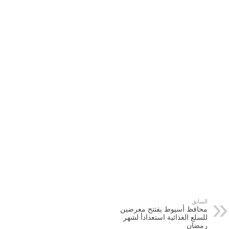
السابق
محافظ أسيوط يفتتح معرضين
للسلع الغذائية استعدادأ لشهر
رمضان