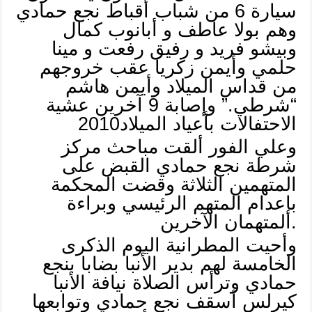
سيارة 6 من شباب أقباط نجع حمادي
وهم بولا عاطف و أبانوب كمال
وبيشو فريد و رفيق رفعت و مينا
حلمي وأيمن زكريا عقب خروجهم
من قداس الميلاد وأيمن هاشم
“شرطي.” وإصابة 9 آخرين عشية
الاحتفالات بأعياد الميلاد2010
وعلي الفور ألقت مباحث مركز
شرطة نجع حمادي القبض على
المتهمين الثلاثة وقضت المحكمة
بإعدام المتهم الرئيسي وبراءة
المتهمان الآخرين.
وأحيت المطرانية اليوم الذكرى
الخامسة لهم بدير الأنبا بضابا بنجع
حمادي وترأس الصلاة نيافة الأنبا
كيرلس أسقف نجع حمادي وتوابعها