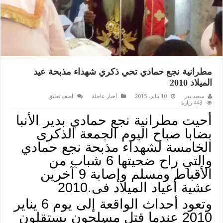
مطرانية نجع حمادي تحي ذكري شهداء مذبحة عيد
الميلاد 2010
سعيد بدر
10 يناير، 2015
أخبار عاجلة
اضف تعليق
443 زيارة
أحيت مطرانية نجع حمادي بدير الأنبا
بضابا صباح اليوم الجمعة الذكرى
الخامسة لشهداء مذبحة نجع حمادي
والتي راح ضحيتها 6 شباب من
الأقباط ومسلم وإصابة 9 آخرين
عشية أعياد الميلاد فى.2010
وتعود أحداث الواقعة إلى يوم 6 يناير
2010 عندما قتل مسلحون يستقلون