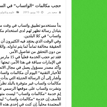
حجب مكالمات “الواتساب” في السع
سعيد بدر
10 يونيو، 2015
علوم وتكنولوج
بدأ مستخدمو تطبيق واتساب في وقت متأ
بتبادل رسالة تظهر لهم لدى استخدام مك
واتساب” في كلا البلدين.
وفي الوقت الذي يعتقد فيه الكثيرون أن
الحقيقة مخالفة تماماً لما يتم تداوله. وا
من دون التحقق من تفاصيل الأمر.
فقد تم حجب
في الإمارات سباقة في هذا الأمر، تبعتها
وأكد مصدر مسؤول يعمل في مجال الاتصال
للأخبار التقنية” اليوم أن مكالمات واتسا
وأشار إلى أن الرسالة الحديثة التي بدأ
مكالمات واتساب غير متوفرة بالبلد نظراً ل
ونشرت واتساب على موقعها الرسمي على 
لِمَ خدمة “مكالمات واتساب” ليست متو
للأسف إن خدمة “مكالمات واتساب” ليست
المعتمدة محلياً. إن كنت في إحدى هذه الد