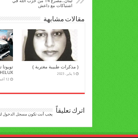
لبنان..مصرع 14 من حزب الله في
اشتباكات مع داعش
مقالات مشابهة
( مذكرات طبيبة مغتربة )
تويوتا 
HILUX الجبارة
5 يناير، 2023
12 أغسطس، 2021
اترك تعليقاً
يجب أنت تكون
مسجل الدخول
لت