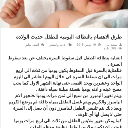
طرق الاهتمام بالنظافة اليومية للطفل حديث الولادة
سعيد بدر
10 يونيو، 2015
الادب والشعر
اضف تعليق
389 زيارة
العناية بنظافة الطفل قبل سقوط السرة يختلف عن بعد سقوط
السرة .
فللعناية بالسرة قبل السقوط يكون يوميا من ثلاث الى اربع
مرات الى ان تسقط السرة فى خلال اليوم العاشر الى اليوم
الواحد وعشرين وبحد اقصى حتى نهاية الشهر الاول كما يجب
مسح عينه و اذنه يوميا بقطنة مبللة بمياه دافئة .
ويتم تغيير البمبرز من سبع الى ثمن مرات يوميا .فتجهز الام
البامبرز والكريم ويتم غسل الطفل بمياه دافئة ثم يوضع الكريم
وبعد ذلك يتم تلبيس الطفل للبامبرز دون أن يصل إلى السرة
حتى لا يصل لها أى تلوث .
كما يمكن تغيير ملابس الطفل من ثلاث الى اربع مرات يوميا
فيجب ان تكون ملابس الطفل نظيفة معظم الوقت.