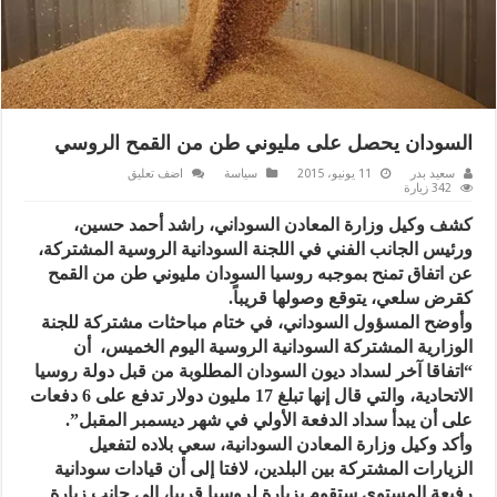
السودان يحصل على مليوني طن من القمح الروسي
سعيد بدر
11 يونيو، 2015
سياسة
اضف تعليق
342 زيارة
كشف وكيل وزارة المعادن السوداني، راشد أحمد حسين،
ورئيس الجانب الفني في اللجنة السودانية الروسية المشتركة،
عن اتفاق تمنح بموجبه روسيا السودان مليوني طن من القمح
كقرض سلعي، يتوقع وصولها قريباً.
وأوضح المسؤول السوداني، في ختام مباحثات مشتركة للجنة
الوزارية المشتركة السودانية الروسية اليوم الخميس، أن
“اتفاقا آخر لسداد ديون السودان المطلوبة من قبل دولة روسيا
الاتحادية، والتي قال إنها تبلغ 17 مليون دولار تدفع على 6 دفعات
على أن يبدأ سداد الدفعة الأولي في شهر ديسمبر المقبل”.
وأكد وكيل وزارة المعادن السودانية، سعي بلاده لتفعيل
الزيارات المشتركة بين البلدين، لافتا إلى أن قيادات سودانية
رفيعة المستوى ستقوم بزيارة لروسيا قريبا، إلى جانب زيارة