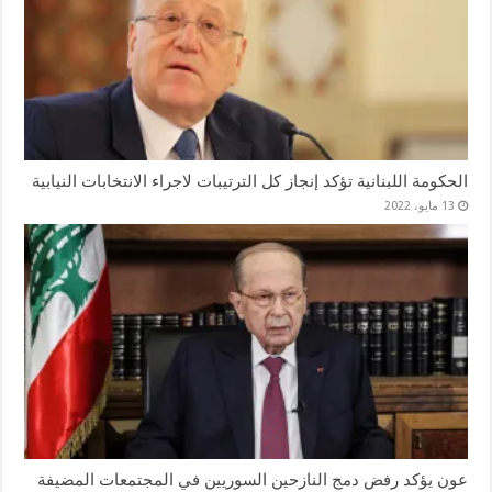
الحكومة اللبنانية تؤكد إنجاز كل الترتيبات لاجراء الانتخابات النيابية
13 مايو، 2022
عون يؤكد رفض دمج النازحين السوريين في المجتمعات المضيفة