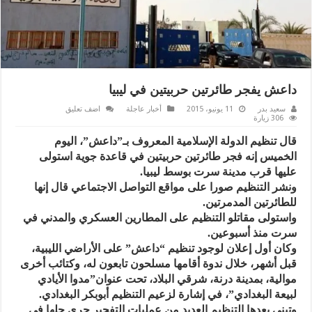
داعش يفجر طائرتين حربيتين في ليبيا
سعيد بدر
11 يونيو، 2015
أخبار عاجلة
اضف تعليق
306 زيارة
قال تنظيم الدولة الإسلامية المعروف بـ”داعش”، اليوم
الخميس إنه فجر طائرتين حربيتين في قاعدة جوية استولى
عليها قرب مدينة سرت بوسط ليبيا.
ونشر التنظيم صورا على مواقع التواصل الاجتماعي قال إنها
للطائرتين المدمرتين.
واستولى مقاتلو التنظيم على المطارين العسكري والمدني في
سرت منذ أسبوعين.
وكان أول إعلان لوجود تنظيم “داعش” على الأراضي الليبية،
قبل أشهر، خلال ندوة أقامها مسلحون تابعون له، وكتائب أخرى
موالية، بمدينة درنة، شرقي البلاد، تحت عنوان”مدوا الأيادي
لبيعة البغدادي”، في إشارة لزعيم التنظيم أبوبكر البغدادي.
وتبنى بعدها التنظيم العديد من عمليات التفجير جرى جلها في