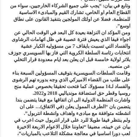
وتابع في بيان: “يجب على جميع الشركاء الخارجيين، سواء من
القطاع العام او الخاص، تشارك القيم والمبادىء الاساسية
للمنظمة، فضلا عن اولئك المولجين بتنفيذ القانون على نطاق
اوسع”.
ومن المؤكد ان النزاهة بعيدة كل البعد في الوقت الحالي عن
اجواء فيفا الذي يعيش فترة عصيبة في ظل اتهامات الرشاوى
والفساد التي تسببت بايقاف 7 من مسؤوليه الكبار عشية
انتخابات رئاسة السلطة الكروية التي فاز بها السويسري جوزف
بلاتر لولاية خامسة قبل ان يعلن بعد ايام معدودة قرار التخلي
عن منصبه.
وقامت السلطات السويسرية بتوقيف المسؤولين السبعة بناء
على طلب من القضاء الاميركي الذي وجه بدوره تهم الرشوى
والفساد لـ14 مسؤولا، كما فتحت تحقيقا بخصوص عملية منح
روسيا وقطر حق استضافة موندياليي 2018 و2022.
واشارت المنظمة الدولية الى ان اتفاقها مع فيفا يتضمن بندا
يتضمن بان “الطرف الممول يعلن (في الاتفاق)… على ان
انشطته متوافقة مع مبادىء واهداف وانشطة انتربول”.
ولم ينتظر فيفا طويلا للرد على قرار انتربول حيث اعرب في
بيان عن خيبته، مضيفا “تعاوننا خلال الاعوام الاربعة الاخيرة
لعب دورا اساسيا في معالجة مشكلة التلاعب بالمباريات”،