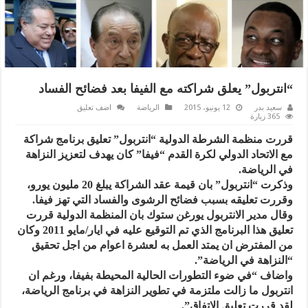
“انتربول” يعلق شراكته مع الفيفا بعد فضائح الفساد
سعيد بدر
12 يونيو، 2015
الرياضة
اضف تعليق
365 زيارة
قررت منظمة الشرطة الدولية “انتربول” تعليق برنامج شراكة
مع الاتحاد الدولي لكرة القدم “فيفا” كان يهدف لتعزيز النزاهة
في الرياضة.
وذكرت “انتربول” بان قيمة عقد الشراكة يبلغ 20 مليون يورو،
وقررت تعليقه بسبب فضائح الرشوى والفساد التي تهز فيفا.
وقال مدير الانتربول يورغن ستوك بان المنظمة الدولية قررت
تعليق هذا البرنامج الذي تم التوقيع عليه في ايار/مايو 2011 وكان
من المفترض ان يمتد العمل به لعشرة اعوام من اجل تحقيق
“النزاهة في الرياضة”.
واضاف “في ضوء التطورات الحالية المحيطة بفيفا، ورغم ان
انتربول ما زالت ملتزمة في تطوير النزاهة في برنامج الرياضة،
لقد قررت تعليق الاتفاق”.