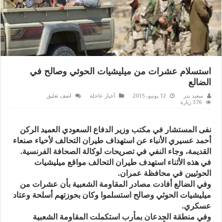
استسلام عشرات من ميليشيات الحوثي وصالح في
الضالع
سعيد بدر
12 يونيو، 2015
أخبار عاجلة
اضف تعليق
376 زيارة
نفى المستشار في مكتب وزير الدفاع السعودي العميد الركن
أحمد عسيري الأنباء عن استهداف طيران التحالف لأحياء صنعاء
القديمة، وجاء النفي في تصريحات لوكالة الصحافة الفرنسية.
في هذه الأثناء استهدف طيران التحالف مواقع ميليشيات
الحوثيين في محافظة عمران.
وفي الضالع أفادت مصادر المقاومة الشعبية بأن عشرات من
ميليشيات الحوثي وصالح استسلموا وكان بحوزتهم أسلحة وعتاد
عسكري.
وفي منطقة الجِدعان بمأرب استكملت المقاومة الشعبية