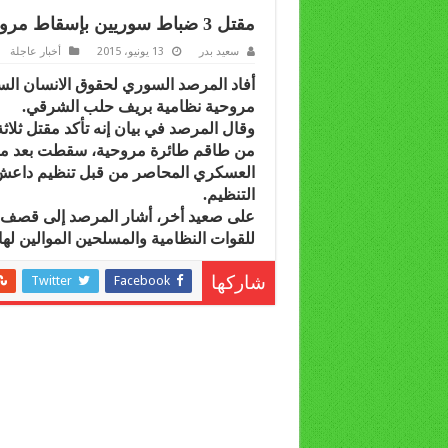
مقتل 3 ضباط سوريين بإسقاط مروحية بريف حلب
سعيد بدر
13 يونيو، 2015
أخبار عاجلة
أفاد المرصد السوري لحقوق الانسان ال
مروحية نظامية بريف حلب الشرقي.
وقال المرصد في بيان إنه تأكد مقتل ثلاثة
من طاقم طائرة مروحية، سقطت بعد م
العسكري المحاصر من قبل تنظيم داعش 
التنظيم.
على صعيد أخر، أشار المرصد إلى قصف ال
للقوات النظامية والمسلحين الموالين ل
Twitter
Facebook
شاركها