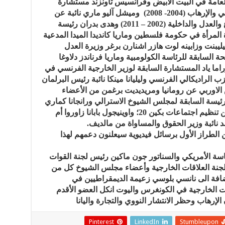
 العامة في البيت الأبيض وفرانسيس تاونزند مستشارة
الرئيس الأمريكي في شؤون الأمن الداخلي والإرهاب (2004- 2008) وميشل آليو ماري نائبة عن
فرنسا في البرلمان الاوربي وزيرة الدفاع والعدل والداخلية (2002 – 2011) وهدى بدران رئيسة
ة المرأة في حكومة فلسطين وماريا كانديدا الميدا المدعية
يليبنت وزابينه لوت هازر اشنارن برغر وزيرة العدل
شحة السابقة للرئاسة الكولومبية وماريا فرناندز دلاوغا
وراما ياد المستشارة السابقة لوزير الخارجية الفرنسي في
لراديكالي الفرنسي وليليانا مينكا نائبة رئيس البرلمان
الاوربي عن رومانيا ومريديديت برغمن من الأعضاء
ئيسة السابقة لمجلس الشيوخ الاسترالي ورانجانا كماري
الناشطة في حقوق المرأة والمسؤولة عن تنظيم اجتماعات بكين 20؛ واوينيجول بابانا زاوروا أم
 نائبة وزير الحقوق والمساواة من مالديف.
الطراز الأول برسائل فيديوية سيعلنون دعمهم لهذا
سة الأمريكي والسناتور جون ماكين رئيس لجنة القوات
لجنة العلاقات الخارجية وأعضاء مجلس الشيوخ كل من
ضافة الى نانسي بلوسي زعيمة الديمقراطيين في
 الخارجية في الكونغرس واليوت انكل العضو الأقدم
الإرهاب وحظر الانتشار النووي والتجارة واليانا
Pinterest
LinkedIn
Stumbleupon