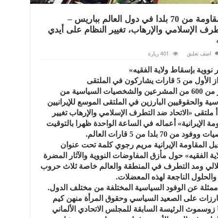
الملتقى الموسع للإيرانيين وحماة المقاومة من 70 بلدا في دول العالم بباريس –
طرف الإسلامي والإرهاب، تغيير النظام على أيدي
اضف تعليق
401 زيارة
نووية بإسقاط ولاية الفقيه»
يوم السبت 13 حزيران/ يونيو يشارك أكثر من 600 من المشرعين والشخصيات السياسية من
ية والحقوقيين البارزين في الملتقى الموسع للإيرانيين
أ ملتقى «الاتحاد ضد التطرف الإسلامي والإرهاب تغيير
مة الإيرانية» أعماله في الساعة الواحدة ظهرا بالتوقيت
دا من 5 قارات العالم.
ل المقاومة الإيرانية مريم رجوي كلمة تحت عنوان
ية الفقيه» حول مأزق المفاوضات النووية والآثار المضرة
لالي ومد التطرف في المنطقة والعالم خاصة ثلاث حروب
والحلول الناجعة لهذه المعضلات.
 هذا الملتقى 87 شخصية ممثلة عن الوفود السياسية المختلفة من مختلف الدول.
بارزات على الصعيد السياسي وحقوق المرأة منهن كيم
ا زوسموث الرئيسة السابقة للمجلس الاتحادي الألماني