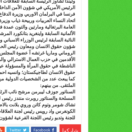
وليندا تشاوز الرئيسة السابقة للعلاقات
اتحاد النساء العربيات وربيحة ذياب وزير
العامة البرتغالية ومارتين والتون عمدة ف
الألمانية السابقة واينغريد بتانكورد المر
النائبة السابقة لرئيس الوزراء الاسباني 
شؤون حقوق الانسان ومعاون رئيس الحزب ا
الروماني وماريا غرتشه آ عضوة المجلس 
الأقدمين في حزب العمال الاسترالي والر
حقوق الانسان لطاجيكستان؛ وانسيه احمد
كما يبعث عدد من الشخصيات الدولية من 
الملتقى. من بينهم:
السناتور جوزف ليبرمن مرشح نائب الرئا
المسلحة والسناتور روبرت منندز رئيس 
تشاك شومر وتوم كاتن وروي بلانت بالا
الكونغرس واد رويس رئيس لجنة العلاقات
للجنة وتدبو رئيس اللجنة الفرعية لشؤون 
Twitter
Facebook
شاركها