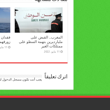
المغرب.. القبض على
مليارديرين بتهمة السطو على
زورقهم 
ممتلكات الغير
11 مايو، 2022
11 مايو، 2022
اترك تعليقاً
يجب أنت تكون
مسجل الدخول
لت