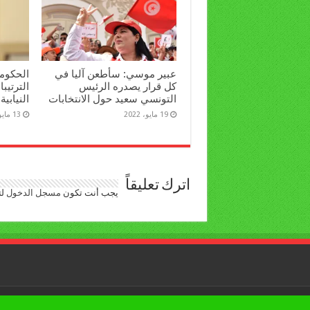
عبير موسي: سأطعن آليا في
الحكومة
كل قرار يصدره الرئيس
الترتيبا
التونسي سعيد حول الانتخابات
النيابية
19 مايو، 2022
13 مايو، 2022
اترك تعليقاً
يجب أنت تكون
مسجل الدخول
لت
جميع الحقوق محفوظة © لبوابة العرب اليوم 2026