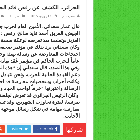
الجزائر.. الكشف عن رفض قائد الج
سعيد بدر
13 يونيو، 2015
سياسة
قال عمار سعداني، الأمين العام لحزب جبه
الجيش، الفريق أحمد قايد صالح، رفض د
العزيز بوتفليقة بعد تعرضه لوعكة صحية نُقل
وكان سعداني يرد بذلك في مؤتمر صحفي 
احتجاجات للمعارضة عن رسالة تهنئة وجهها 
عاماً للحزب الحاكم في مؤتمر عُقد نهاية 
وفي هذا الصدد، قال سعداني إن “هذه الر
دعم القيادة الحالية للحزب، ونحن نتبادل
وكانت أحزاب وشخصيات معارضة قد احتج
الرسالة واعتبرتها “خرقاً لواجب الحياد 
بفرنسا، لفترة تجاوزت الشهرين، وقد تس
ممارسة مهامه في شكل رسائل موجهة لل
الأجانب.
Twitter
Facebook
شاركها