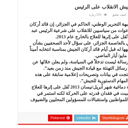
يش الانقلاب على الرئيس
اضف تعليق
333 زيارة
ة التحرير الوطني، الحاكم في الجزائر، إن قائد أركان
عوات من سياسيين للانقلاب على شرعية الرئيس عبد
 على إثرها للعلاج بالخارج عام 2013.
بالعاصمة الجزائر، على سؤال لأحد الصحفيين بشأن
له قبل أيام قائد أركان الجيش بمناسبة انتخابه أميناً
مايو/ أيار الماضي.
سالة ليست تدخلاً في السياسة، ولم يعلن خلالها عن
 رسائل التهنئة مع قيادة الجيش منذ زمن بعيد”.
ت في بيانات وتصريحات إعلامية سابقة على هذه
والمهام الدستورية للجيش”.
وكان الرئيس الجزائري قد تعرض لجلطة دماغية شهر أبريل/نيسان 2013 نُقل على إثرها للعلاج
ببت في فقدان قدرته على الحركة لكنه استمر في
مواطنين واستقبالات للمسؤولين المحليين والضيوف
Pinterest
LinkedIn
Stumbleupon