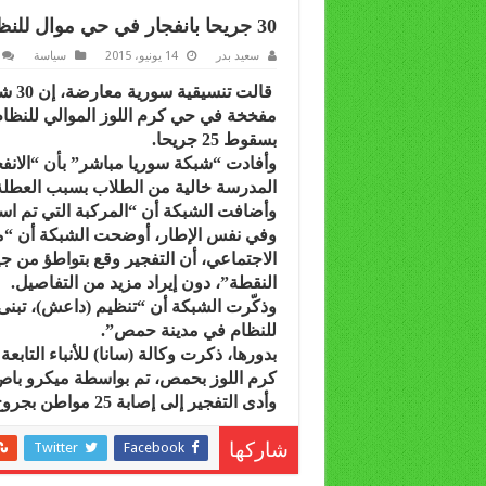
30 جريحا بانفجار في حي موال للنظام في حمص
سعيد بدر
14 يونيو، 2015
سياسة
قالت
مفخخة في حي كرم اللوز الموالي للنظا
بسقوط 25 جريحا.
وأفادت “شبكة سوريا مباشر” بأن “الانف
المدرسة خالية من الطلاب بسبب العطلة 
وأضافت الشبكة أن “المركبة التي تم اس
وفي نفس الإطار، أوضحت الشبكة أن “مص
الاجتماعي، أن التفجير وقع بتواطؤ من 
النقطة”، دون إيراد مزيد من التفاصيل.
وذكّرت الشبكة أن “تنظيم (داعش)، تبنى
للنظام في مدينة حمص”.
بدورها، ذكرت وكالة (سانا) للأنباء التاب
كرم اللوز بحمص، تم بواسطة ميكرو با
وأدى التفجير إلى إصابة 25 مواطن بجروح”، دون إيراد تفاصيل أخرى.
Twitter
Facebook
شاركها