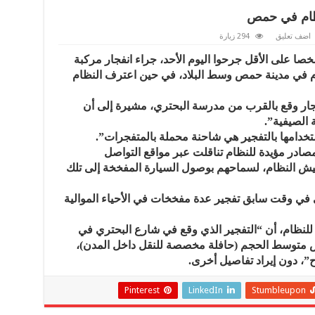
اضف تعليق
294 زيارة
 تنسيقية سورية معارضة، إن 30 شخصا على الأقل جرحوا اليوم الأحد، جراء انفجار مركبة
م في مدينة حمص وسط البلاد، في حين اعترف النظام
جار وقع بالقرب من مدرسة البحتري، مشيرة إلى أن
الصيفية”.
تخدامها بالتفجير هي شاحنة محملة بالمتفجرات”.
ادر مؤيدة للنظام تناقلت عبر مواقع التواصل
جيش النظام، لسماحهم بوصول السيارة المفخخة إلى تلك
 في وقت سابق تفجير عدة مفخخات في الأحياء الموالية
عة للنظام، أن “التفجير الذي وقع في شارع البحتري في
ص متوسط الحجم (حافلة مخصصة للنقل داخل المدن)،
Pinterest
LinkedIn
Stumbleupon