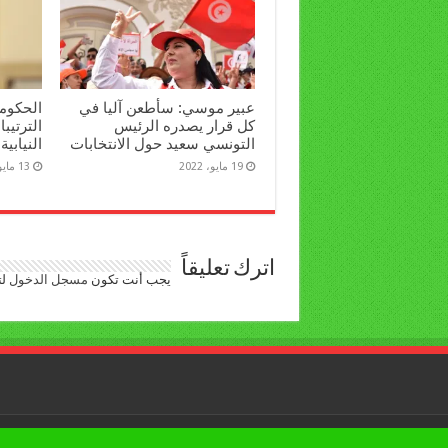
عبير موسي: سأطعن آليا في
الحكومة
كل قرار يصدره الرئيس
الترتيبا
التونسي سعيد حول الانتخابات
النيابية
19 مايو، 2022
13 مايو، 2022
اترك تعليقاً
يجب أنت تكون
مسجل الدخول
لت
جميع الحقوق محفوظة © لبوابة العرب اليوم 2026