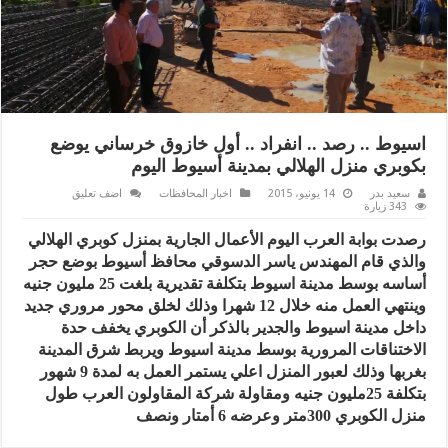
اسيوط .. رصد .. انفراد .. أول خازوق خرساني يوضع
بكوبري منزل الهلالي بمدينة أسيوط اليوم
سعيد بدر
14 يونيو، 2015
اخبار المحافظات
اضف تعليق
343 زيارة
رصدت بوابة العرب اليوم الأعمال الجارية بمنزل كوبري الهلالي
والذي قام المهندس ياسر الدسوقي محافظ أسيوط بوضع حجر
أساسه بوسط مدينة اسيوط بتكلفة تقديرية بلغت 25 مليون جنيه
وينتهي العمل منه خلال 12 شهرا وذلك لخلق محور مروري جديد
داخل مدينة اسيوط والجدير بالذكر أن الكوبري يخفف حدة
الاختناقات المرورية بوسط مدينة اسيوط ويربط شرق المدينة
بغربها وذلك لعبور المنزل اعلي يستمر العمل به لمدة 9 شهور
بتكلفة 25مليون جنيه ومقاولة شركة المقاولون العرب طول
منزل الكوبري 300متر وعرضه 6 أمتار ونصف