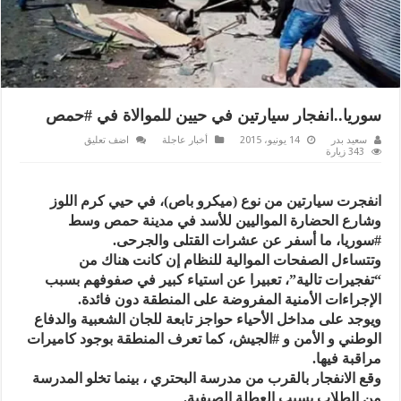
سوريا..انفجار سيارتين في حيين للموالاة في #حمص
سعيد بدر
14 يونيو، 2015
أخبار عاجلة
اضف تعليق
343 زيارة
انفجرت سيارتين من نوع (ميكرو باص)، في حيي كرم اللوز
وشارع الحضارة المواليين للأسد في مدينة حمص وسط
#سوريا، ما أسفر عن عشرات القتلى والجرحى.
وتتساءل الصفحات الموالية للنظام إن كانت هناك من
“تفجيرات تالية”، تعبيرا عن استياء كبير في صفوفهم بسبب
الإجراءات الأمنية المفروضة على المنطقة دون فائدة.
ويوجد على مداخل الأحياء حواجز تابعة للجان الشعبية والدفاع
الوطني و الأمن و #الجيش، كما تعرف المنطقة بوجود كاميرات
مراقبة فيها.
وقع الانفجار بالقرب من مدرسة البحتري ، بينما تخلو المدرسة
من الطلاب بسبب العطلة الصيفية.