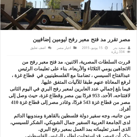
مصر تقرر مد فتح معبر رفح ليومين إضافيين
سعيد بدر
15 يونيو، 2015
اخبار مصر
اضف تعليق
334 زيارة
قررت السلطات المصرية، الاثنين، مد فتح معبر رفح من
الاتجاهين يومي الثلاثاء والأربعاء، بناء على تعليمات الرئيس
عبدالفتاح السيسي ، تضامنا مع الفلسطينيين في قطاع غزة ،
لرفع المعاناة عنهم طبقا للآليات المتفق عليها.
فيما بلغ إجمالي عدد العابرين لمعبر رفح البري في اليوم الثانى
لافتتاحه، الأحد، 953 فردًا بين مصر وقطاع غزة، حيث وصل إلى
مصر من قطاع غزة 543 فردًا، وغادر مصر إلى قطاع غزة 410
أفراد.
من جانبه، وجه سفير دولة فلسطين بالقاهرة ومندوبها الدائم
لدى الجامعة العربية السفير جمال الشوبكي، الشكر للسيسي،
الذى أصدر تعليماته بمد العمل بمعبر رفح البري.
يذكر أن #مصر قد استجابت لطلب الرئيس الفلسطيني