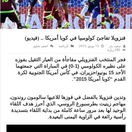
فنزويلا تفاجئ كولومبيا في كوبا أمريكا .. (فيديو)
سعيد بدر
15 يونيو، 2015
الرياضة
اضف تعليق
390 زيارة
فجر المنتخب الفنزويلي مفاجأة من العيار الثقيل بفوزه
على نظيره الكولومبي (1-0) في المباراة التي جمعتهما
الأحد 15 يونيو/حزيران، في كأس أمريكا الجنوبية لكرة
القدم “كوبا أمريكا 2015”.
وتدين فنزويلا بالفضل في فوزها للاعبها سالومون روندون،
مهاجم زينيت بطرسبورغ الروسي، الذي أحرز هدف اللقاء
الوحيد لها بعد مرور ساعة كاملة من بداية اللقاء بتسديدة
رأسية رائعة في الزاوية اليمنى البعيدة.