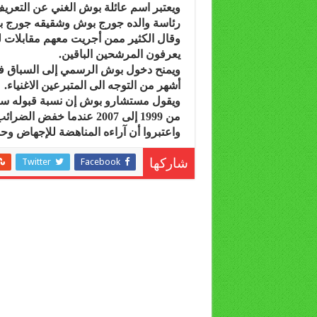
ويعتبر اسم عائلة بوش الغني عن التعريف
رئاسة والده جورج بوش وشقيقه جورج 
وقال الكثير ممن أجريت معهم مقابلات لمت
يعرفون المرشحين الباقين.
ويمنح دخول بوش الرسمي إلى السباق فرص
أشهر من التوجه الى المتبرعين الاغنياء.
ويقول مستشارو بوش إن نسبة قبوله ستزد
من 1999 إلى 2007 عندما خفض الضرائب وأعاد انعاش القطاع التعليمي بعد تراجع أدائه.
واعتبروا أن آراءه المناهضة للإجهاض و
Twitter
Facebook
شاركها