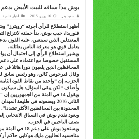
بوش يبدأ سباقه للبيت الأبيض بدعم ف
سعيد بدر
16 يونيو، 2015
اخبار عالمية
أظهر استطلاع للرأي أجرته “رويترز” و
فلوريدا، جيب بوش، بدأ حملته لانتزاع ال
المعتدلين الذين سيتعين، عليه الفوز، بد
بعامل قوي هو معرفة الناس بعائلته.
ويشير استطلاع الرأي إلى احتمال أن ي
المستقبل خصوصا مع اعتماده على دعم ال
المحافظين الذين يلعبون دورا هائلا في
وقال فيرجوس كالن، وهو رئيس سابق للح
الحزب، إن “واحدة من نقاط القوة الثابت
وأضاف “لكن يبقى السؤال: هل سيكون الخ
ويقول 14 في المئة من الجمهوريي
الثاني 2016 ويضعونه في طليعة ا
المحدودة بين المحافظين الأكثر تشددا”.
ويعود تقدم بوش في السباق الانتخابي إلى
نصف الناخبين في الحزب.
ويستحوذ بوش على 
منافسيه الحاليين مايك هوكابي حاكم أرك