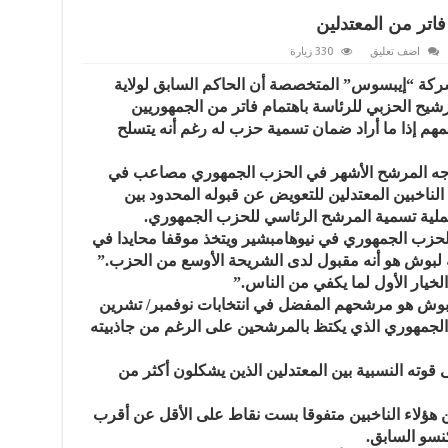
اتر من المعتدلين‎
اضف تعليق
330 زيارة
شركة “إيبسوس” المتخصصة أن الحاكم السابق لولاية
ترشيح الحزبي للرئاسة باهتمام فاتر من الجمهوريين
عمهم إذا ما أراد ضمان تسمية حزب له رغم أنه يتسلح
واجه المرشح الأشهر في الحزب الجمهوري مصاعب في
ناخبين المعتدلين للتعويض عن قبوله المحدود بين
 عملية تسمية المرشح الرئاسي للحزب الجمهوري.
زب الجمهوري في نيوهامبشير ويتخذ موقفا محايدا في
ة لبوش هو أنه مقبول لدى الشريحة الأوسع من الحزب.”
يار الأول لما يكفي من الناس.”
ن إن “بوش هو مرشحهم المفضل في انتخابات نوفمبر/ تشرين
لميدان الجمهوري الذي يكتظ بالمرشحين على الرغم من جاذبيته
 قوته النسبية بين المعتدلين الذين يشكلون أكثر من
دعم 18 في المئة من هؤلاء الناخبين متفوقا بست نقاط على الأقل عن أقرب
نسو السابق.