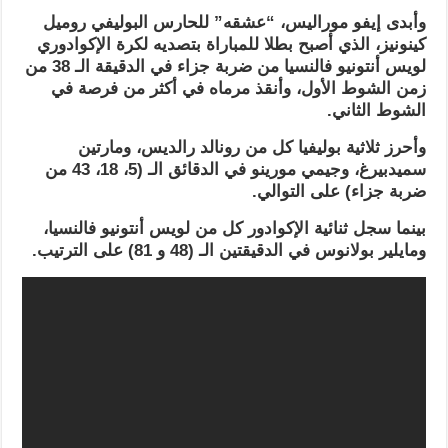
وأبدى إيفو موراليس، “عشقه” للحارس البوليفي روميل
كينونيز، الذي أصبح بطلا للمباراة بتصديه لكرة الإكوادوري
لويس أنتونيو فالنسيا من ضربة جزاء في الدقيقة الـ 38 من
زمن الشوط الأول، وأنقذ مرماه في أكثر من فرصة في
الشوط الثاني.
وأحرز ثلاثية بوليفيا كل من رونالد رالديس، ومارتين
سميدبيرغ، وجيمي مورينو في الدقائق الـ (5، 18، 43 من
ضربة جزاء) على التوالي.
بينما سجل ثنائية الإكوادور كل من لويس أنتونيو فالنسيا،
ومايلير بولانوس في الدقيقتين الـ (48 و 81) على الترتيب.