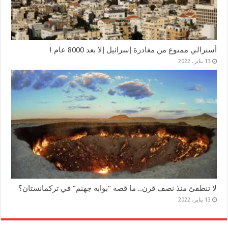
أسترالي ممنوع من مغادرة إسرائيل إلا بعد 8000 عام !
13 يناير، 2022
لا تنطفئ منذ نصف قرن.. ما قصة “بوابة جهنم” في تركمانستان؟
13 يناير، 2022