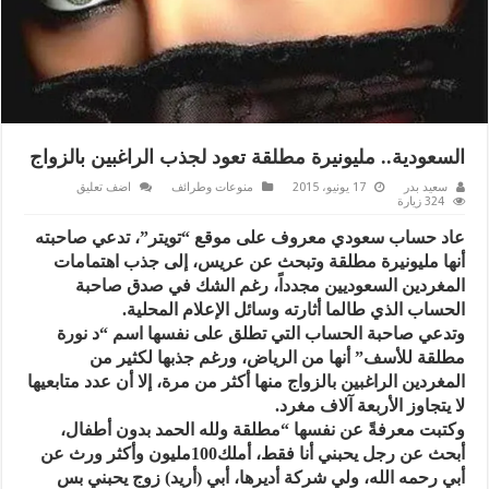
السعودية.. مليونيرة مطلقة تعود لجذب الراغبين بالزواج
سعيد بدر
17 يونيو، 2015
منوعات وطرائف
اضف تعليق
324 زيارة
عاد حساب سعودي معروف على موقع “تويتر”، تدعي صاحبته
أنها مليونيرة مطلقة وتبحث عن عريس، إلى جذب اهتمامات
المغردين السعوديين مجدداً، رغم الشك في صدق صاحبة
الحساب الذي طالما أثارته وسائل الإعلام المحلية.
وتدعي صاحبة الحساب التي تطلق على نفسها اسم “د نورة
مطلقة للأسف” أنها من الرياض، ورغم جذبها لكثير من
المغردين الراغبين بالزواج منها أكثر من مرة، إلا أن عدد متابعيها
لا يتجاوز الأربعة آلاف مغرد.
وكتبت معرفةً عن نفسها “مطلقة ولله الحمد بدون أطفال،
أبحث عن رجل يحبني أنا فقط، أملك100مليون وأكثر ورث عن
أبي رحمه الله، ولي شركة أديرها، أبي (أريد) زوج يحبني بس