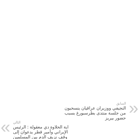
السابق
النجيفي ووزيران عراقيان ينسحبون
من جلسة منتدى بطرسبورغ بسبب
حضور بيريز
التالي
اية الحلاوة دي معقولة : الرئيس
الإيراني وأمير قطر يدعوان إلى
وقف نزيف الدم بين المسلمين