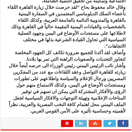
اجتماعية وتمكينه من تحقيق التنمية الشاملة.
وقال خالد محفوظ بحاح “لقد حرصت خلال زيارة القاهرة اللقاء
بأعضاء السلك الدبلوماسي المعتمدين في السفارة اليمنية
بالقاهرة والمندوبية الدائمة بالجامعة العربية، وكذلك اللقاء
بالشخصيات والقيادات اليمنية المقيمة حالياً في القاهرة وذلك
لاطلاعها على مستجدات الأوضاع في اليمن وجهود العملية
السياسية التي تحاول القيادة الشرعية بذلها في مختلف
الاتجاهات”.
وأضاف لقد أكدنا للجميع ضرورة تكاتف كل الجهود المخلصة
لتجاوز التحديات والصعوبات الراهنة التي تمر بها بلادنا.
وأشار نائب الرئيس اليمني رئيس الوزراء الى حرصه أيضاً خلال
زيارته للقاهرة التواصل وعقد اللقاءات مع عدد من المفكرين
المصريين ورجال الإعلام والسياسة واطلاعهم على تطورات
ومستجدات الأوضاع في اليمن، وكذلك الاستماع منهم حول
الرؤى والأفكار المشتركة التي يمكن ان تسهم في توفير
المناخات الإعلامية وتهيئة التوجهات والافكار السياسية لجعل
الملف اليمني محل اهتمام كافة النخب المصرية والعربية، نظراً
لأهميته وحساسية تأثيره على الأمن القومي العربي.