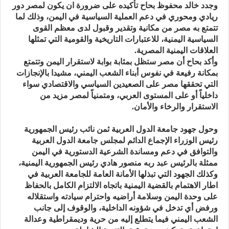
وجدد خالد محفوظ بحاح تأكيده على ضرورة ان يكون لمصر دور
ريادي ومحوري في دعم العملية السياسية في اليمن، وذلك لما
تتمتع به مصر من مكانية وتقدير وقبول لدى معظم القوى
السياسية اليمنية، للاعتبارات التاريخية والقومية التي تمثلها
العلاقات اليمنية المصرية.
وأكد بحاح أن مصر ستظل بمثابة بوابة لاستقرار اليمن وتتمتع
بمكانة رفيعة في نفوس أبناء الشعب اليمني، مشيدا بالإنجازات
التي تحققها مصر على الصعيدين السياسي والاقتصادي سواء
داخلياً أو على المستوى العربي، ومتمنياً لمصر مزيد من
الاستقرار والرخاء والأمان.
وحول جهود جامعة الدول العربية ثمن نائب رئيس الجمهورية
رئيس الوزراء الإجماع الدائم لمجلس جامعة الدول العربية
والتوافق في دعم ومساندة الشرعية الدستورية في اليمن
ممثلة بالرئيس عبد ربه منصور هادي رئيس الجمهورية اليمنية،
وكذلك الجهود التي تبذلها الأمانة العامة للجامعة العربية في
اطار الاهتمام بالقضية اليمنية باتجاه الالتزام الكامل بالحفاظ
على وحدة اليمن وسلامة أراضيه واحترام سيادته واستقلاله
ورفض أي تدخل في شؤونه الداخلية، والوقوف إلى جانب
الشعب اليمني فيما يتطلع إليه من حرية وديمقراطية وعدالة