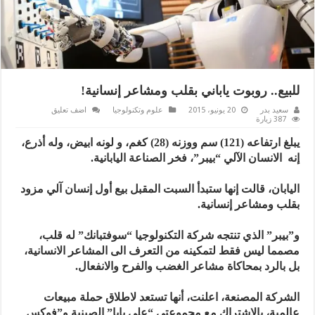
للبيع.. روبوت ياباني بقلب ومشاعر إنسانية!
سعيد بدر
20 يونيو، 2015
علوم وتكنولوجيا
اضف تعليق
387 زيارة
يبلغ ارتفاعه (121) سم ووزنه (28) كغم، و لونه ابيض، وله أذرع،
إنه الانسان الآلي “بيبر”، فخر الصناعة اليابانية.
اليابان، قالت إنها ستبدأ السبت المقبل بيع أول إنسان آلي مزود
بقلب ومشاعر إنسانية.
و”بيبر” الذي تنتجه شركة التكنولوجيا “سوفتبانك” له قلب،
مصمما ليس فقط لتمكينه من التعرف الى المشاعر الانسانية،
بل بالرد بمحاكاة مشاعر الغضب والفرح والانفعال.
الشركة المصنعة، اعلنت، أنها تستعد لاطلاق حملة مبيعات
عالمية، بالاشتراك مع مجموعتي “علي بابا” الصينية و”فوكس