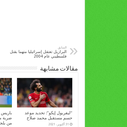
السابق
البرازيل تعتقل إسرائيليا متهما بقتل
فلسطيني عام 2004
مقالات مشابهة
“ليفربول إيكو”: تحديد موعد
باريس 
حسم مستقبل محمد صلاح
ضربة مو
من بلجي
31 أكتوبر، 2021