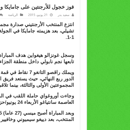
فوز خجول للأرجنتين على جامايكا وم
سعيد بدر
21 يونيو، 2015
الرياضة
انتزع المنتخب الأرجنتيني صدارة مجمو
1-1.
تابعها نجم نابولي داخل منطقة الجز
ويملك راقصو التانغو
الدور ربع النهائي، حيث يستعد فريق ا
المجموعتين الأولى والثالثة، بينما تلا
وجاءت أوروغواي حاملة اللقب في الم
العاصمة سانتياغو الأربعاء 24 يونيو/حزيران.
المنتخب، بعد دييغو سيميوني وخافيير ما