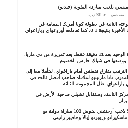
يسي يلعب مبارته المئوية (فيديو)
اضف تعليق
405 زيارة
عته الثانية في بطولة كوبا أمريكا المقامة في
تشيلي، بعد هزيمته جامايكا في الجولة الأخيرة بنتيجة 1-0، كما تعادلت أوروغواي وباراغواي
وسجل غونزالو هيغواين هدف المباراة الوحيد بعد 11 دقيقة فقط، بعد تمريرة من دي ماريا،
اء ووضعها في شباك حارس الخصوم.
 7 نقاط في قمة الترتيب بفارق نقطتين أمام باراغواي، ليتأهلا معا إلى
لمدرب تاتا مارتينيو لملاقاة صاحب أفضل ثالث في
قي باراغواي بطل المجموعة الثالثة.
ركز الثالث، وستقابل تشيلي صاحبة الأرض في
وبعد المباراة أصبح ميسي (27 عاما) 5 لاعب أرجنتيني يخوض 100 مباراة دولية مع
سكيرانو وروبرتو إيالا وخافيير زانيتي.