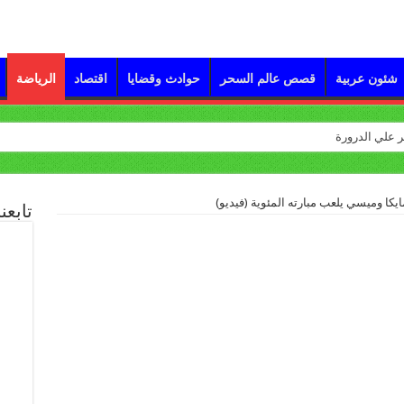
شئون عربية
قصص عالم السحر
حوادث وقضايا
اقتصاد
الرياضة
يكا وميسي يلعب مبارته المئوية (فيديو)
تابعن