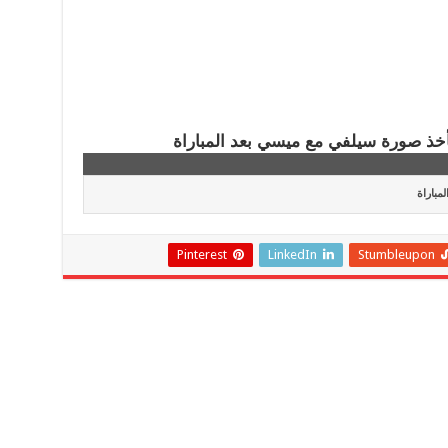
مباراة
Pinterest
LinkedIn
Stumbleupon